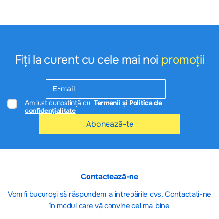
Fiți la curent cu cele mai noi
promoții
Am luat cunoștință cu
Termenii și Politica de
confidențialitate
Abonează-te
Contactează-ne
Vom fi bucuroși să răspundem la întrebările dvs. Contactați-ne
în modul care vă convine cel mai bine