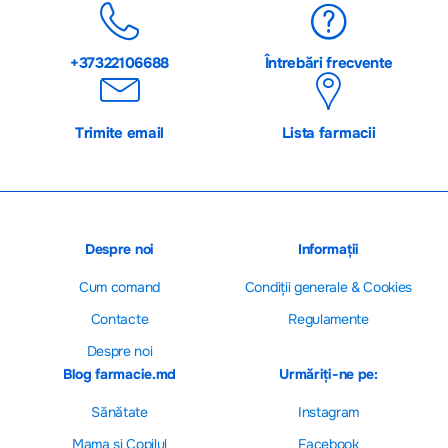
+37322106688
Întrebări frecvente
Trimite email
Lista farmacii
Despre noi
Informații
Cum comand
Сondiții generale & Cookies
Contacte
Regulamente
Despre noi
Blog farmacie.md
Urmăriți-ne pe:
Sănătate
Instagram
Mama și Copilul
Facebook