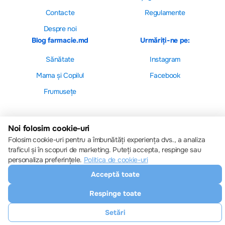
Contacte
Regulamente
Despre noi
Blog farmacie.md
Urmăriți-ne pe:
Sănătate
Instagram
Mama și Copilul
Facebook
Frumusețe
Noi folosim cookie-uri
Folosim cookie-uri pentru a îmbunătăți experiența dvs., a analiza
Setări cookie-uri
traficul și în scopuri de marketing. Puteți accepta, respinge sau
Politica de cookie-uri
personaliza preferințele.
Politica de cookie-uri
Toate drepturile sunt rezervate © 2013 – 2026
Farmacie.md
Acceptă toate
Descărcați aplicația noastră
Respinge toate
Setări