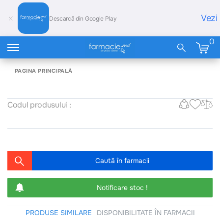
Vezi
Descarcă din Google Play
0
PAGINA PRINCIPALĂ
Codul produsului :
Caută în farmacii
Notificare stoc !
PRODUSE SIMILARE
DISPONIBILITATE ÎN FARMACII