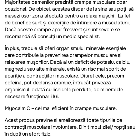
Majoritatea oamenilor prezintă crampe musculare doar
ocazional. De obicei, acestea dispar de la sine sau poți să
masezi ușor zona afectată pentru a relaxa mușchii. La fel
de benefice sunt și exercițiile de întindere a musculaturii.
Dacă aceste crampe apar frecvent și sunt severe se
recomandă să consulți un medic specialist.
În plus, trebuie să oferi organismului minerale esențiale
care contribuie la prevenirea crampelor musculare și
relaxarea mușchilor. Dacă ai un deficit de potasiu, calciu,
magneziu sau alte minerale, există un risc mai sporit de
apariție a contracțiilor musculare. Diureticele, precum
cofeina, pot declanșa crampe, întrucât privează
organismul, odată cu lichidele pierdute, de mineralele
necesare funcționarii lui.
Myocalm C
– cel mai eficient în crampe musculare.
Acest produs previne și ameliorează toate tipurile de
contracții musculare involuntare. Din timpul zilei/nopții sau
în după un efort fizic.