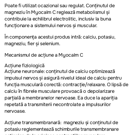
Poate fi utilizat ocazional sau regulat. Conținutul de
magneziu în
Myocalm C
reglează metabolismul şi
contribuie la echilibrul electrolitic, inclusiv la buna
funcționare a sistemului nervos şi muscular.
În componenţa acestui produs intră: calciu, potasiu,
magneziu, fier și selenium.
Mecanismul de acţiune a
Myocalm C
Acțiune fiziologică
Acțiune neuronale:
conținutul de calciu optimizează
impulsul nervos și asigură nivelul ideal de calciu pentru
funcția musculară corectă: contracție/relaxare. O lipsă de
calciu în fibrele musculare provoacă o depolarizare
parțială a membranelor nervoase. Ea duce la apariția
repetată a transmiterii necontrolate a impulsurilor
nervoase.
Acțiune transmembranară:
magneziu și conținutul de
potasiu reglementează schimburile transmembranare