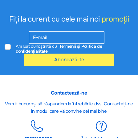
Fiți la curent cu cele mai noi
promoții
Am luat cunoștință cu
Termenii și Politica de
confidențialitate
Abonează-te
Contactează-ne
Vom fi bucuroși să răspundem la întrebările dvs. Contactați-ne
în modul care vă convine cel mai bine