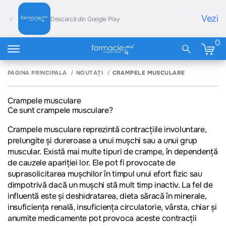
Vezi
Descarcă din Google Play
0
PAGINA PRINCIPALĂ
NOUTĂȚI
CRAMPELE MUSCULARE
Crampele musculare
Ce sunt crampele musculare?
Crampele musculare reprezintă contracțiile involuntare,
prelungite și dureroase a unui mușchi sau a unui grup
muscular. Există mai multe tipuri de crampe, în dependență
de cauzele apariției lor. Ele pot fi provocate de
suprasolicitarea mușchilor în timpul unui efort fizic sau
dimpotrivă dacă un mușchi stă mult timp inactiv. La fel de
influentă este și deshidratarea, dieta săracă în minerale,
insuficienţa renală, insuficienţa circulatorie, vârsta, chiar și
anumite medicamente pot provoca aceste contracții