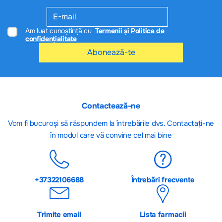
Am luat cunoștință cu
Termenii și Politica de
confidențialitate
Abonează-te
Contactează-ne
Vom fi bucuroși să răspundem la întrebările dvs. Contactați-ne
în modul care vă convine cel mai bine
+37322106688
Întrebări frecvente
Trimite email
Lista farmacii