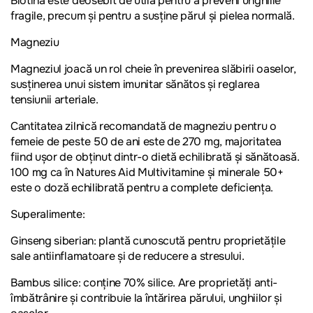
Biotina este deosebit de utilă pentru a preveni unghiile
fragile, precum și pentru a susține părul și pielea normală.
Magneziu
Magneziul joacă un rol cheie în prevenirea slăbirii oaselor,
susținerea unui sistem imunitar sănătos și reglarea
tensiunii arteriale.
Cantitatea zilnică recomandată de magneziu pentru o
femeie de peste 50 de ani este de 270 mg, majoritatea
fiind ușor de obținut dintr-o dietă echilibrată și sănătoasă.
100 mg ca în Natures Aid Multivitamine și minerale 50+
este o doză echilibrată pentru a complete deficiența.
Superalimente:
Ginseng siberian
: plantă cunoscută pentru proprietățile
sale antiinflamatoare și de reducere a stresului.
Bambus silice:
conține 70% silice. Are proprietăți anti-
îmbătrânire și contribuie la întărirea părului, unghiilor și