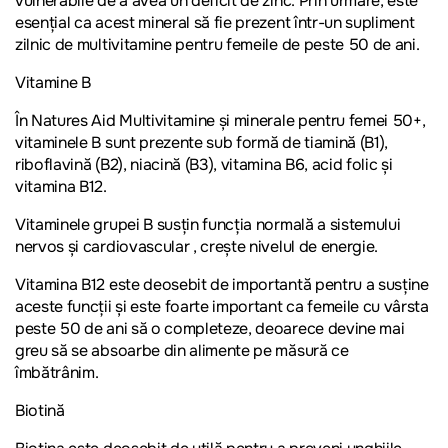
vulnerabile de a avea un deficit de zinc. Prin urmare, este
esențial ca acest mineral să fie prezent într-un supliment
zilnic de multivitamine pentru femeile de peste 50 de ani.
Vitamine B
În Natures Aid Multivitamine și minerale pentru femei 50+,
vitaminele B sunt prezente sub formă de tiamină (B1),
riboflavină (B2), niacină (B3), vitamina B6, acid folic și
vitamina B12.
Vitaminele grupei B susțin funcția normală a sistemului
nervos și cardiovascular , crește nivelul de energie.
Vitamina B12 este deosebit de importantă pentru a susține
aceste funcții și este foarte important ca femeile cu vârsta
peste 50 de ani să o completeze, deoarece devine mai
greu să se absoarbe din alimente pe măsură ce
îmbătrânim.
Biotină