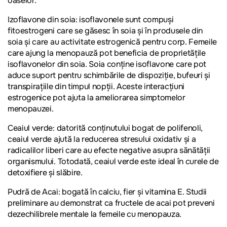
oaselor.
Izoflavone din soia:
isoflavonele sunt compuși
fitoestrogeni care se găsesc în soia și în produsele din
soia și care au activitate estrogenică pentru corp. Femeile
care ajung la menopauză pot beneficia de proprietățile
isoflavonelor din soia. Soia conține isoflavone care pot
aduce suport pentru schimbările de dispoziție, bufeuri și
transpirațiile din timpul nopții. Aceste interacțiuni
estrogenice pot ajuta la ameliorarea simptomelor
menopauzei.
Ceaiul verde:
datorită conținutului bogat de polifenoli,
ceaiul verde ajută la reducerea stresului oxidativ și a
radicalilor liberi care au efecte negative asupra sănătății
organismului. Totodată, ceaiul verde este ideal în curele de
detoxifiere și slăbire.
Pudră de Acai:
bogată în calciu, fier și vitamina E. Studii
preliminare au demonstrat ca fructele de acai pot preveni
dezechilibrele mentale la femeile cu menopauza.