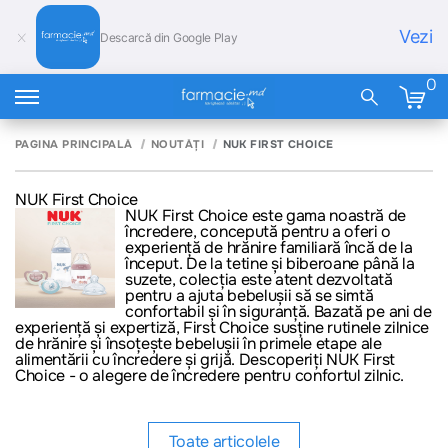
Vezi
Descarcă din Google Play
0
PAGINA PRINCIPALĂ
NOUTĂȚI
NUK FIRST CHOICE
NUK First Choice
NUK First Choice
este gama noastră de
încredere, concepută pentru a oferi o
experiență de hrănire familiară încă de la
început. De la tetine și biberoane până la
suzete, colecția este atent dezvoltată
pentru a ajuta bebelușii să se simtă
confortabil și în siguranță. Bazată pe ani de
experiență și expertiză, First Choice susține rutinele zilnice
de hrănire și însoțește bebelușii în primele etape ale
alimentării cu încredere și grijă. Descoperiți NUK First
Choice - o alegere de încredere pentru confortul zilnic.
Toate articolele