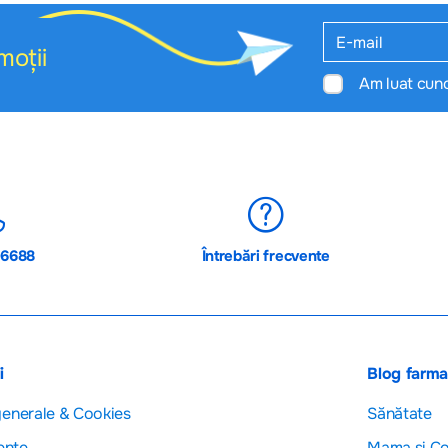
moții
Am luat cun
06688
Întrebări frecvente
i
Blog farm
generale & Cookies
Sănătate
ente
Mama și Co