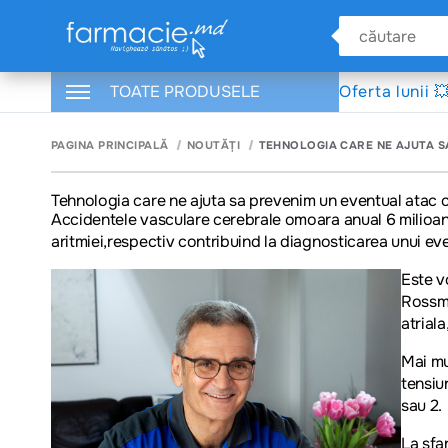
TOATE PRODUSELE
Oferta lunii 
PAGINA PRINCIPALĂ
NOUTĂȚI
TEHNOLOGIA CARE NE AJUTA S
Tehnologia care ne ajuta sa prevenim un eventual atac 
Accidentele vasculare cerebrale omoara anual 6 milioan
aritmiei,respectiv contribuind la diagnosticarea unui ev
Este v
Rossm
atrial
Mai mu
tensiu
sau 2.
La sfar