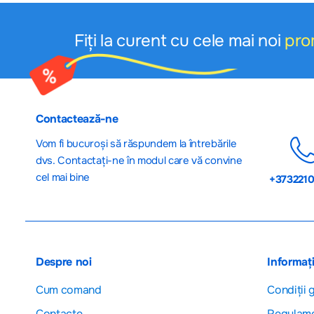
Fiți la curent cu cele mai noi
pro
Contactează-ne
Vom fi bucuroși să răspundem la întrebările
dvs. Contactați-ne în modul care vă convine
cel mai bine
+373221
Despre noi
Informați
Cum comand
Сondiții 
Contacte
Regulam