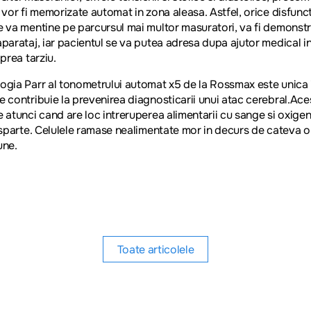
, vor fi memorizate automat in zona aleasa. Astfel, orice disfunct
e va mentine pe parcursul mai multor masuratori, va fi demonst
aparataj, iar pacientul se va putea adresa dupa ajutor medical i
 prea tarziu.
ogia Parr al
tonometrului automat x5 de la Rossmax
este unica 
e contribuie la prevenirea diagnosticarii unui atac cerebral.Ace
e atunci cand are loc intreruperea alimentarii cu sange si oxigen
e sparte. Celulele ramase nealimentate mor in decurs de cateva o
une.
Toate articolele