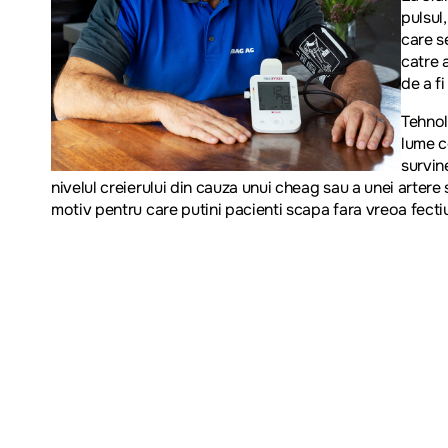
pulsul
care s
catre 
de a fi
Tehnol
lume c
survin
nivelul creierului din cauza unui cheag sau a unei arter
motiv pentru care putini pacienti scapa fara vreoa fecti