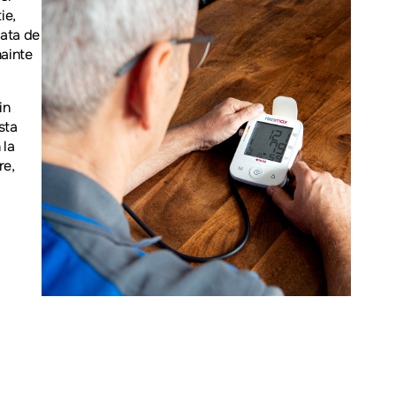
ie,
rata de
nainte
in
sta
 la
re,