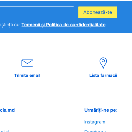
Abonează-te
oștință cu
Termenii și Politica de confidențialitate
Trimite email
Lista farmacii
acie.md
Urmăriți-ne pe:
Instagram
pilul
Facebook