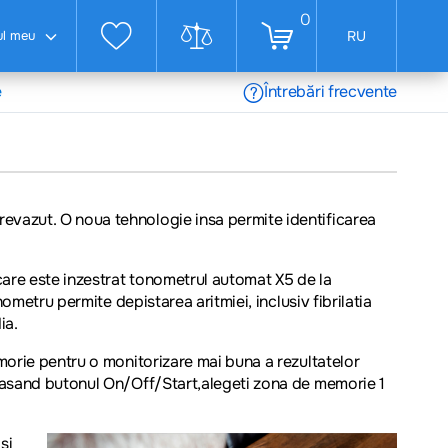
0
ul meu
RU
e
Întrebări frecvente
revazut. O noua tehnologie insa permite identificarea
are este inzestrat
tonometrul automat X5 de la
onometru permite depistarea aritmiei, inclusiv fibrilatia
ia.
morie pentru o monitorizare mai buna a rezultatelor
asand butonul On/Off/Start,alegeti zona de memorie 1
si