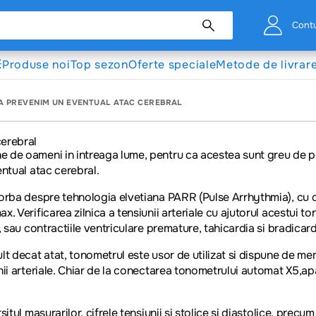
Cont

Produse noi
Top sezon
Oferte speciale
Metode de livrar
A PREVENIM UN EVENTUAL ATAC CEREBRAL
cerebral
e de oameni in intreaga lume, pentru ca acestea sunt greu de p
entual atac cerebral.
orba despre tehnologia elvetiana PARR (Pulse Arrhythmia), cu c
ax
. Verificarea zilnica a tensiunii arteriale cu ajutorul acestui t
a, sau contractiile ventriculare premature, tahicardia si bradicard
lt decat atat, tonometrul este usor de utilizat si dispune de me
nii arteriale. Chiar de la conectarea
tonometrului automat X5
,ap
situl masurarilor, cifrele tensiunii si stolice si diastolice, precum 