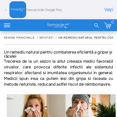
Vezi
Descarcă din Google Play
0
PAGINA PRINCIPALĂ
NOUTĂȚI
UN REMEDIU NATURAL PENTRU COMBAT
Un remediu natural pentru combaterea eficientă a gripei și
răcelei
Trecerea de la un sezon la altul creeaza mediu favorabil
virusilor, care provoca diferite infectii ale sistemului
respirator, afectand si imunitatea organismului in general.
Medicii spun insa ca putem iesi din gripa si raceala cu
metode naturiste, reducand astfel riscul de reimbolnavire.