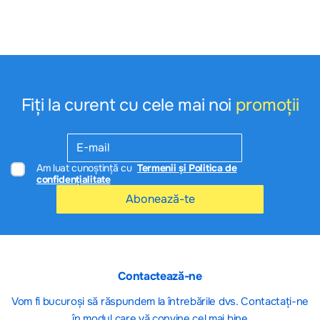
Fiți la curent cu cele mai noi
promoții
Am luat cunoștință cu
Termenii și Politica de
confidențialitate
Abonează-te
Contactează-ne
Vom fi bucuroși să răspundem la întrebările dvs. Contactați-ne
în modul care vă convine cel mai bine