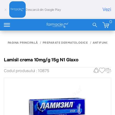
Vezi
Descarcă din Google Play
0
PAGINA PRINCIPALĂ
PREPARATE DERMATOLOGICE
ANTIFUNGICE 
Lamisil crema 10mg/g 15g N1 Glaxo
Codul produsului : 10875