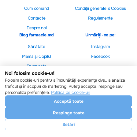
Cum comand
Сondiții generale & Cookies
Contacte
Regulamente
Despre noi
Blog farmacie.md
Urmăriți-ne pe:
Sănătate
Instagram
Mama și Copilul
Facebook
Frumusețe
Noi folosim cookie-uri
Folosim cookie-uri pentru a îmbunătăți experiența dvs., a analiza
traficul și în scopuri de marketing. Puteți accepta, respinge sau
personaliza preferințele.
Politica de cookie-uri
Setări cookie-uri
Acceptă toate
Politica de cookie-uri
Toate drepturile sunt rezervate © 2013 – 2026
Respinge toate
Farmacie.md
Descărcați aplicația noastră
Setări