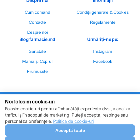
Despre noi
Informații
Cum comand
Сondiții generale & Cookies
Contacte
Regulamente
Despre noi
Blog farmacie.md
Urmăriți-ne pe:
Sănătate
Instagram
Mama și Copilul
Facebook
Frumusețe
Noi folosim cookie-uri
Setări cookie-uri
Folosim cookie-uri pentru a îmbunătăți experiența dvs., a analiza
Politica de cookie-uri
Toate drepturile sunt rezervate © 2013 – 2026
traficul și în scopuri de marketing. Puteți accepta, respinge sau
Farmacie.md
personaliza preferințele.
Politica de cookie-uri
Descărcați aplicația noastră
Acceptă toate