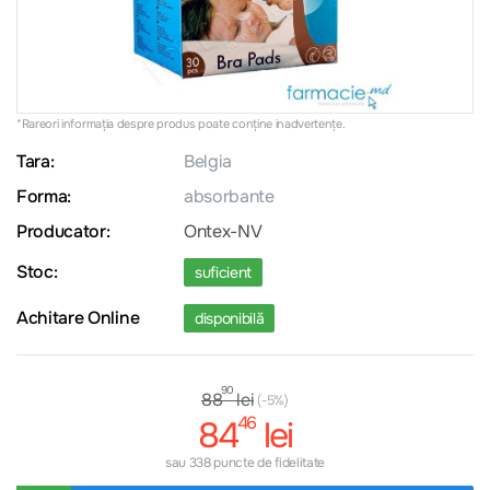
*Rareori informația despre produs poate conţine inadvertenţe.
Tara:
Belgia
Forma:
absorbante
Producator:
Ontex-NV
Stoc:
suficient
Achitare Online
disponibilă
90
lei
88
(-5%)
46
84
lei
sau 338 puncte de fidelitate