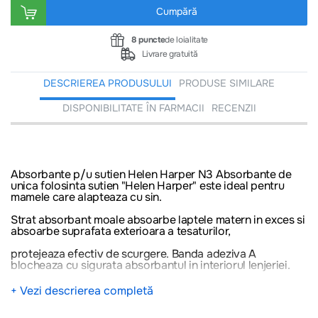
Cumpără
8 puncte
de loialitate
Livrare gratuită
DESCRIEREA PRODUSULUI
PRODUSE SIMILARE
DISPONIBILITATE ÎN FARMACII
RECENZII
Absorbante p/u sutien Helen Harper N3 Absorbante de
unica folosinta sutien "Helen Harper" este ideal pentru
mamele care alapteaza cu sin.
Strat absorbant moale absoarbe laptele matern in exces si
absoarbe suprafata exterioara a tesaturilor,
protejeaza efectiv de scurgere. Banda adeziva A
blocheaza cu sigurata absorbantul in interiorul lenjeriei.
---
+ Vezi descrierea completă
Atenționare!
Nu trebuie să folosiți informațiile prezente în aceste pagini, în
scopul diagnosticării sau tratării oricăror probleme de sănătate sau de înlocuire