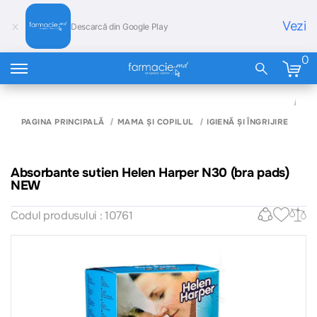
Vezi
Descarcă din Google Play
0
AB
SUT
HE
PAGINA PRINCIPALĂ
MAMA ȘI COPILUL
IGIENĂ ȘI ÎNGRIJIRE
HA
(BR
NE
Absorbante sutien Helen Harper N30 (bra pads)
NEW
Codul produsului : 10761