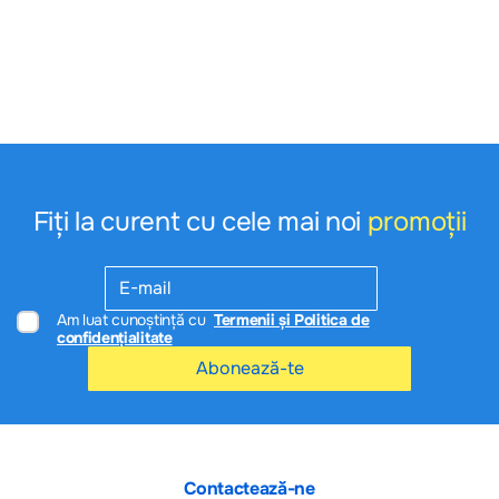
a medicamentelor și a tratamentelor prescrise de personalul medical autorizat.
Toate informațiile din acest site sunt publicate cu scop informativ și pot conține
unele erori, vă rugăm să vă ghidați doar după informația din prospect! Rareori
informația de pe pagină poate conţine inadvertenţe: fotografia are caracter
informativ şi poate fi modificat de către producător fără preaviz sau pot conţine
erori.
---
Cumpărătorul este obligat să verifice produsele la momentul ridicării acestora.
Conform LEGEI privind protecţia consumatorilor cu nr. 105-XV din
13.03.2003
După procurare produsele nu pot fi returnate !
Fiți la curent cu cele mai noi
promoții
Am luat cunoștință cu
Termenii și Politica de
confidențialitate
Abonează-te
Contactează-ne