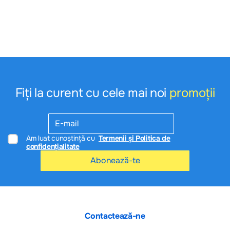
informativ şi poate fi modificat de către producător fără preaviz sau pot conţine
erori.
---
Cumpărătorul este obligat să verifice produsele la momentul ridicării acestora.
Conform LEGEI privind protecţia consumatorilor cu nr. 105-XV din
13.03.2003
După procurare produsele nu pot fi returnate !
Fiți la curent cu cele mai noi
promoții
Am luat cunoștință cu
Termenii și Politica de
confidențialitate
Abonează-te
Contactează-ne