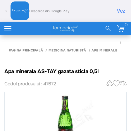
Vezi
Descarcă din Google Play
0
APA
MIN
AS-
PAGINA PRINCIPALĂ
MEDICINA NATURISTĂ
APE MINERALE
GAZ
STI
0,5L
Apa minerala AS-TAY gazata sticla 0,5l
Codul produsului : 47672