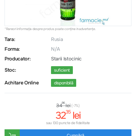
*Rareori informația despre produs poate conţine inadvertenţe.
Tara:
Rusia
Forma:
N/A
Producator:
Starii Istocinic
Stoc:
suficient
Achitare Online
disponibilă
96
lei
34
(-7%)
35
32
lei
sau 130 puncte de fidelitate
Cumpără