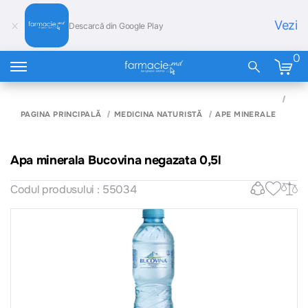
Vezi
Descarcă din Google Play
0
APA
MIN
PAGINA PRINCIPALĂ
MEDICINA NATURISTĂ
APE MINERALE
BUC
NEG
0,5L
Apa minerala Bucovina negazata 0,5l
Codul produsului : 55034