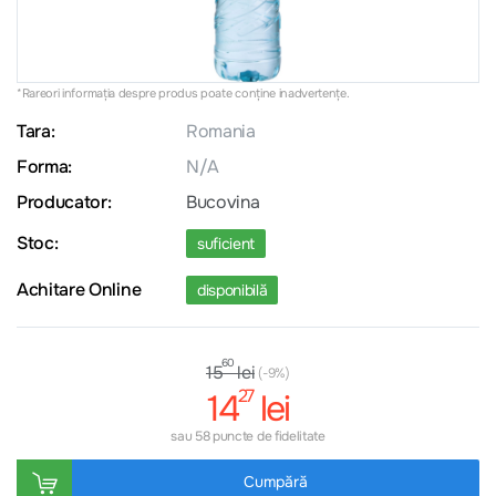
*Rareori informația despre produs poate conţine inadvertenţe.
Tara:
Romania
Forma:
N/A
Producator:
Bucovina
Stoc:
suficient
Achitare Online
disponibilă
60
lei
15
(-9%)
27
14
lei
sau 58 puncte de fidelitate
Cumpără