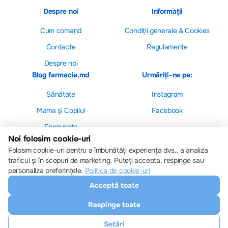
Despre noi
Informații
Cum comand
Сondiții generale & Cookies
Contacte
Regulamente
Despre noi
Blog farmacie.md
Urmăriți-ne pe:
Sănătate
Instagram
Mama și Copilul
Facebook
Frumusețe
Noi folosim cookie-uri
Folosim cookie-uri pentru a îmbunătăți experiența dvs., a analiza
traficul și în scopuri de marketing. Puteți accepta, respinge sau
personaliza preferințele.
Politica de cookie-uri
Setări cookie-uri
Acceptă toate
Politica de cookie-uri
Toate drepturile sunt rezervate © 2013 – 2026
Respinge toate
Farmacie.md
Descărcați aplicația noastră
Setări