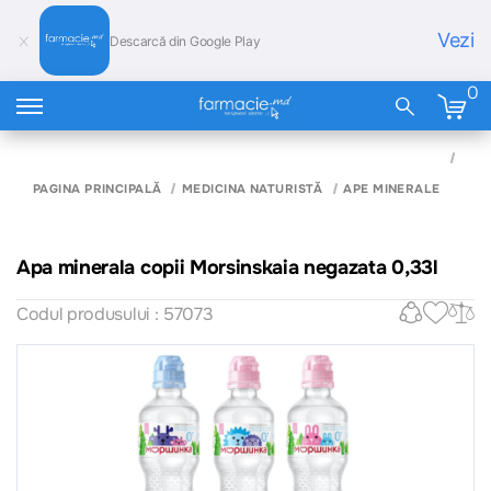
Vezi
Descarcă din Google Play
0
APA
MIN
COPI
PAGINA PRINCIPALĂ
MEDICINA NATURISTĂ
APE MINERALE
MOR
NEG
0,33
Apa minerala copii Morsinskaia negazata 0,33l
Codul produsului : 57073