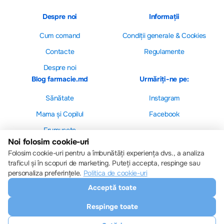
Despre noi
Informații
Cum comand
Сondiții generale & Cookies
Contacte
Regulamente
Despre noi
Blog farmacie.md
Urmăriți-ne pe:
Sănătate
Instagram
Mama și Copilul
Facebook
Frumusețe
Noi folosim cookie-uri
Folosim cookie-uri pentru a îmbunătăți experiența dvs., a analiza
traficul și în scopuri de marketing. Puteți accepta, respinge sau
personaliza preferințele.
Politica de cookie-uri
Setări cookie-uri
Acceptă toate
Politica de cookie-uri
Toate drepturile sunt rezervate © 2013 – 2026
Respinge toate
Farmacie.md
Descărcați aplicația noastră