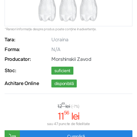
*Rareori informația despre produs poate conţine inadvertenţe.
Tara:
Ucraina
Forma:
N/A
Producator:
Morshinskii Zavod
Stoc:
suficient
Achitare Online
disponibilă
49
lei
12
(-7%)
56
11
lei
sau 47 puncte de fidelitate
Cumpără