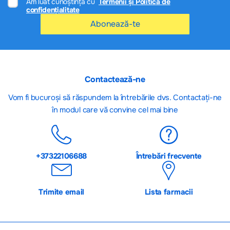
Am luat cunoștință cu
Termenii și Politica de
confidențialitate
Abonează-te
Contactează-ne
Vom fi bucuroși să răspundem la întrebările dvs. Contactați-ne
în modul care vă convine cel mai bine
+37322106688
Întrebări frecvente
Trimite email
Lista farmacii