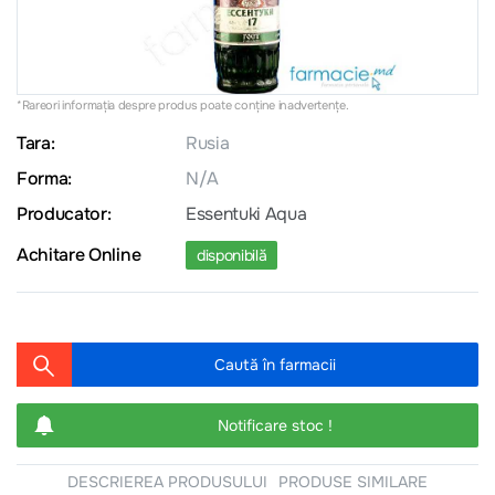
*Rareori informația despre produs poate conţine inadvertenţe.
Tara:
Rusia
Forma:
N/A
Producator:
Essentuki Aqua
Achitare Online
disponibilă
Caută în farmacii
Notificare stoc !
DESCRIEREA PRODUSULUI
PRODUSE SIMILARE