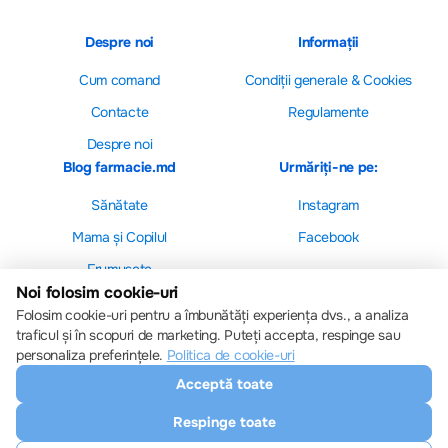
Despre noi
Informații
Cum comand
Сondiții generale & Cookies
Contacte
Regulamente
Despre noi
Blog farmacie.md
Urmăriți-ne pe:
Sănătate
Instagram
Mama și Copilul
Facebook
Frumusețe
Noi folosim cookie-uri
Folosim cookie-uri pentru a îmbunătăți experiența dvs., a analiza
traficul și în scopuri de marketing. Puteți accepta, respinge sau
personaliza preferințele.
Politica de cookie-uri
Setări cookie-uri
Acceptă toate
Politica de cookie-uri
Toate drepturile sunt rezervate © 2013 – 2026
Respinge toate
Farmacie.md
Descărcați aplicația noastră