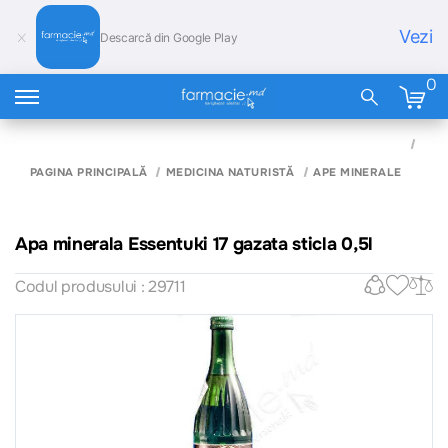
Vezi
Descarcă din Google Play
0
APA
MIN
ESS
PAGINA PRINCIPALĂ
MEDICINA NATURISTĂ
APE MINERALE
17 G
STI
0,5L
Apa minerala Essentuki 17 gazata sticla 0,5l
Codul produsului : 29711