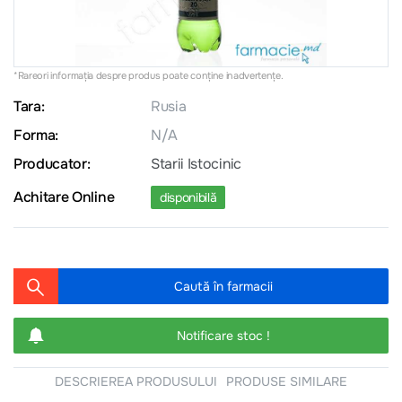
*Rareori informația despre produs poate conţine inadvertenţe.
Tara:
Rusia
Forma:
N/A
Producator:
Starii Istocinic
Achitare Online
disponibilă
Caută în farmacii
Notificare stoc !
DESCRIEREA PRODUSULUI
PRODUSE SIMILARE