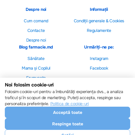
Despre noi
Informații
Cum comand
Сondiții generale & Cookies
Contacte
Regulamente
Despre noi
Blog farmacie.md
Urmăriți-ne pe:
Sănătate
Instagram
Mama și Copilul
Facebook
Frumusețe
Noi folosim cookie-uri
Folosim cookie-uri pentru a îmbunătăți experiența dvs., a analiza
traficul și în scopuri de marketing. Puteți accepta, respinge sau
personaliza preferințele.
Politica de cookie-uri
Setări cookie-uri
Acceptă toate
Politica de cookie-uri
Toate drepturile sunt rezervate © 2013 – 2026
Respinge toate
Farmacie.md
Descărcați aplicația noastră