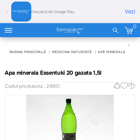
Vezi
Descarcă din Google Play
0
APA
MIN
PAGINA PRINCIPALĂ
MEDICINA NATURISTĂ
APE MINERALE
ESS
20 
1,5L
Apa minerala Essentuki 20 gazata 1,5l
Codul produsului : 24951