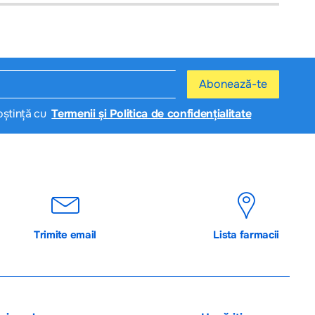
Abonează-te
oștință cu
Termenii și Politica de confidențialitate
Trimite email
Lista farmacii