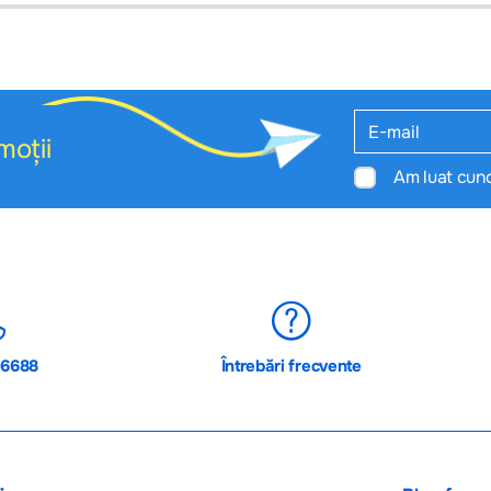
moții
Am luat cun
06688
Întrebări frecvente