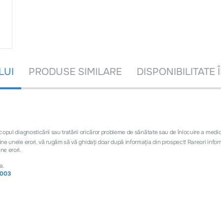
LUI
PRODUSE SIMILARE
DISPONIBILITATE 
 scopul diagnosticării sau tratării oricăror probleme de sănătate sau de înlocuire a med
nține unele erori, vă rugăm să vă ghidați doar după informația din prospect! Rareori inf
ne erori.
a.
2003