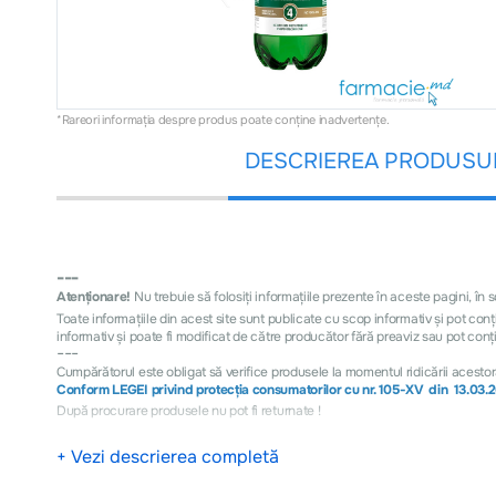
*Rareori informația despre produs poate conţine inadvertenţe.
DESCRIEREA PRODUSU
---
Atenționare!
Nu trebuie să folosiți informațiile prezente în aceste pagini, în
Toate informațiile din acest site sunt publicate cu scop informativ și pot co
informativ şi poate fi modificat de către producător fără preaviz sau pot conţi
---
Cumpărătorul este obligat să verifice produsele la momentul ridicării acestor
Conform LEGEI privind protecţia consumatorilor cu nr. 105-XV din 13.03.
După procurare produsele nu pot fi returnate !
+ Vezi descrierea completă