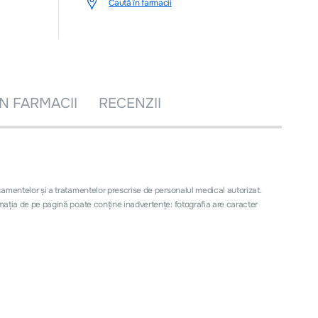
Caută în farmacii
ÎN FARMACII
RECENZII
icamentelor și a tratamentelor prescrise de personalul medical autorizat.
ormația de pe pagină poate conţine inadvertenţe: fotografia are caracter