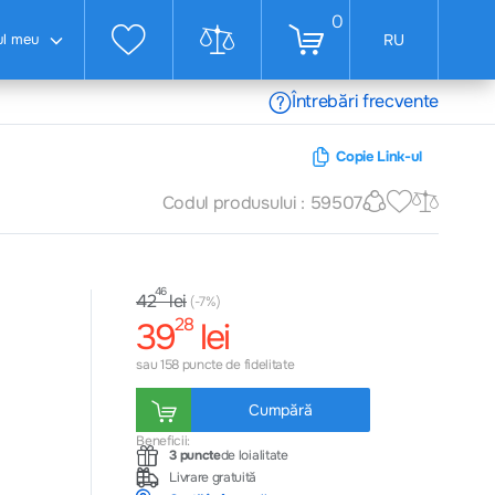
0
ul meu
RU
Întrebări frecvente
Copie Link-ul
Codul produsului : 59507
46
lei
42
(-7%)
28
39
lei
sau 158 puncte de fidelitate
Cumpără
Beneficii:
3 puncte
de loialitate
Livrare gratuită