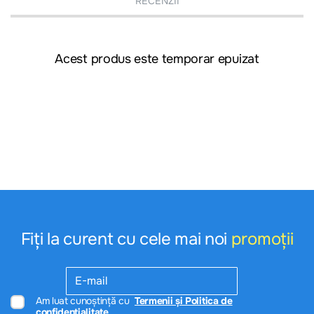
RECENZII
Acest produs este temporar epuizat
Fiți la curent cu cele mai noi
promoții
Am luat cunoștință cu
Termenii și Politica de
confidențialitate