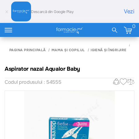
Vezi
Descarcă din Google Play
0
AS
NA
PAGINA PRINCIPALĂ
MAMA ȘI COPILUL
IGIENĂ ȘI ÎNGRIJIRE
AQ
BA
Aspirator nazal Aqualor Baby
Codul produsului : 54555