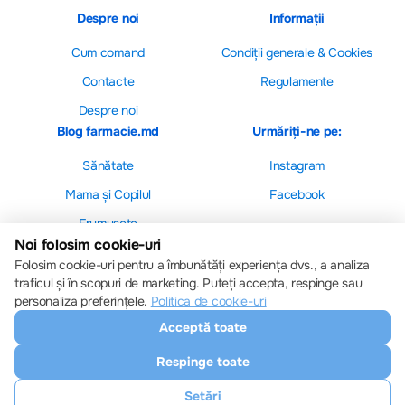
Despre noi
Informații
Cum comand
Сondiții generale & Cookies
Contacte
Regulamente
Despre noi
Blog farmacie.md
Urmăriți-ne pe:
Sănătate
Instagram
Mama și Copilul
Facebook
Frumusețe
Noi folosim cookie-uri
Folosim cookie-uri pentru a îmbunătăți experiența dvs., a analiza
traficul și în scopuri de marketing. Puteți accepta, respinge sau
personaliza preferințele.
Politica de cookie-uri
Setări cookie-uri
Acceptă toate
Politica de cookie-uri
Toate drepturile sunt rezervate © 2013 – 2026
Respinge toate
Farmacie.md
Descărcați aplicația noastră
Setări