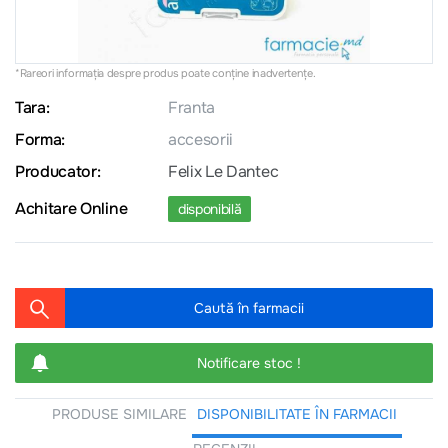
*Rareori informația despre produs poate conţine inadvertenţe.
Tara:
Franta
Forma:
accesorii
Producator:
Felix Le Dantec
Achitare Online
disponibilă
Caută în farmacii
Notificare stoc !
PRODUSE SIMILARE
DISPONIBILITATE ÎN FARMACII