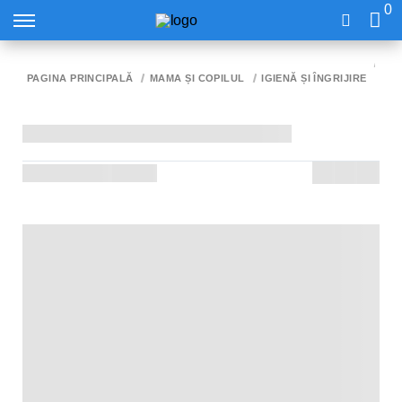
0
BA
CR
PAGINA PRINCIPALĂ
MAMA ȘI COPILUL
IGIENĂ ȘI ÎNGRIJIRE
HI
0LU