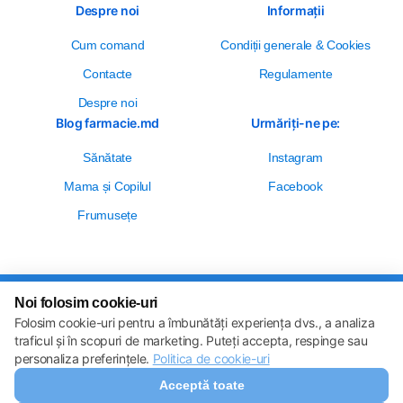
Despre noi
Informații
Cum comand
Сondiții generale & Cookies
Contacte
Regulamente
Despre noi
Blog farmacie.md
Urmăriți-ne pe:
Sănătate
Instagram
Mama și Copilul
Facebook
Frumusețe
Noi folosim cookie-uri
Setări cookie-uri
Folosim cookie-uri pentru a îmbunătăți experiența dvs., a analiza
Politica de cookie-uri
Toate drepturile sunt rezervate © 2013 – 2026
traficul și în scopuri de marketing. Puteți accepta, respinge sau
Farmacie.md
personaliza preferințele.
Politica de cookie-uri
Descărcați aplicația noastră
Acceptă toate