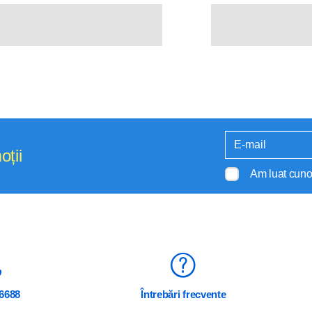
oții
Am luat cuno
6688
Întrebări frecvente