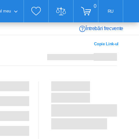
0
ul meu
RU
Întrebări frecvente
Copie Link-ul