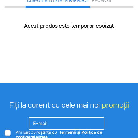
DISPONIBILITATE ÎN FARMACII
RECENZII
Acest produs este temporar epuizat
Fiți la curent cu cele mai noi
promoții
Am luat cunoștință cu
Termenii și Politica de
confidențialitate