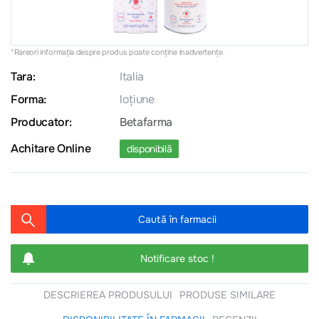
*Rareori informația despre produs poate conţine inadvertenţe.
Tara:
Italia
Forma:
loțiune
Producator:
Betafarma
Achitare Online
disponibilă
Caută în farmacii
Notificare stoc !
DESCRIEREA PRODUSULUI
PRODUSE SIMILARE