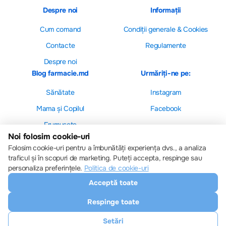
Despre noi
Informații
Cum comand
Сondiții generale & Cookies
Contacte
Regulamente
Despre noi
Blog farmacie.md
Urmăriți-ne pe:
Sănătate
Instagram
Mama și Copilul
Facebook
Frumusețe
Noi folosim cookie-uri
Folosim cookie-uri pentru a îmbunătăți experiența dvs., a analiza
traficul și în scopuri de marketing. Puteți accepta, respinge sau
personaliza preferințele.
Politica de cookie-uri
Setări cookie-uri
Acceptă toate
Politica de cookie-uri
Toate drepturile sunt rezervate © 2013 – 2026
Respinge toate
Farmacie.md
Descărcați aplicația noastră
Setări