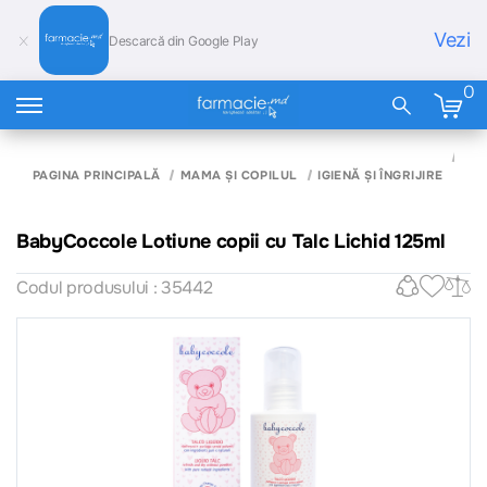
Vezi
Descarcă din Google Play
0
BA
LOT
PAGINA PRINCIPALĂ
MAMA ȘI COPILUL
IGIENĂ ȘI ÎNGRIJIRE
CU 
LIC
BabyCoccole Lotiune copii cu Talc Lichid 125ml
Codul produsului : 35442