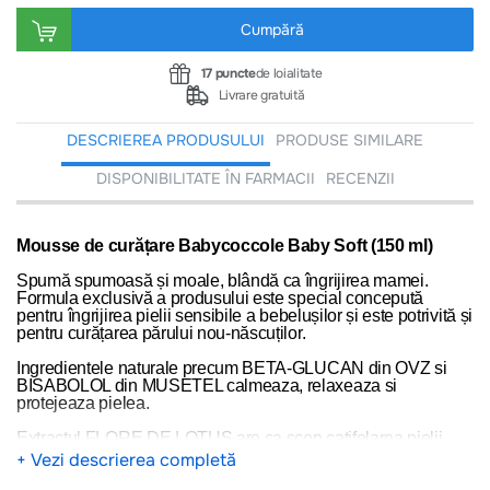
Cumpără
17 puncte
de loialitate
Livrare gratuită
DESCRIEREA PRODUSULUI
PRODUSE SIMILARE
DISPONIBILITATE ÎN FARMACII
RECENZII
Mousse de curățare Babycoccole Baby Soft (150 ml)
Spumă spumoasă și moale, blândă ca îngrijirea mamei.
Formula exclusivă a produsului este special concepută
pentru îngrijirea pielii sensibile a bebelușilor și este potrivită și
pentru curățarea părului nou-născuților.
Ingredientele naturale precum BETA-GLUCAN din OVZ si
BISABOLOL din MUSETEL calmeaza, relaxeaza si
protejeaza pielea.
Extractul FLORE DE LOTUS are ca scop catifelarea pielii.
+ Vezi descrierea completă
MOD DE UTILIZARE:
Aplicati mousse pe zona de curatat