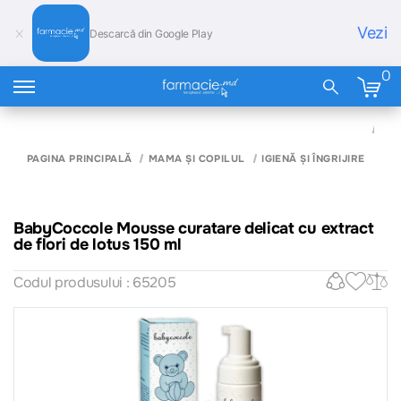
Vezi
Descarcă din Google Play
0
BA
MO
CU
PAGINA PRINCIPALĂ
MAMA ȘI COPILUL
IGIENĂ ȘI ÎNGRIJIRE
DEL
EX
FLO
LOT
BabyCoccole Mousse curatare delicat cu extract
de flori de lotus 150 ml
Codul produsului : 65205