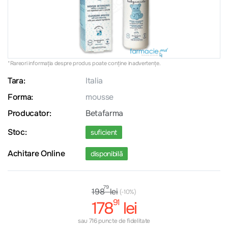
*Rareori informația despre produs poate conţine inadvertenţe.
Tara:
Italia
Forma:
mousse
Producator:
Betafarma
Stoc:
suficient
Achitare Online
disponibilă
79
lei
198
(-10%)
91
178
lei
sau 716 puncte de fidelitate