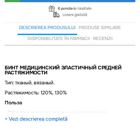
6 puncte
de loialitate
Livrare gratuită
DESCRIEREA PRODUSULUI
PRODUSE SIMILARE
DISPONIBILITATE ÎN FARMACII
RECENZII
БИНТ МЕДИЦИНСКИЙ ЭЛАСТИЧНЫЙ СРЕДНЕЙ
РАСТЯЖИМОСТИ
Тип: тканый, вязаный.
Растяжимость: 120%, 130%
Польза
- Обеспечивает дозированную компрессию
поверхностных и глубоких вен нижних конечностей.
+ Vezi descrierea completă
- Повышает эффективность работы "мышечно-
венозной помпы&raquo;.