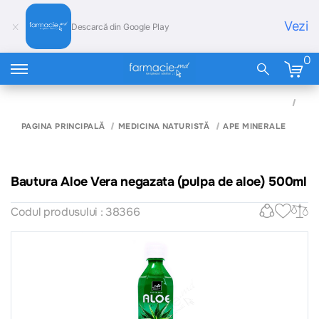
Vezi
Descarcă din Google Play
0
BAU
ALO
VER
PAGINA PRINCIPALĂ
MEDICINA NATURISTĂ
APE MINERALE
NEG
(PUL
ALO
500
Bautura Aloe Vera negazata (pulpa de aloe) 500ml
Codul produsului : 38366