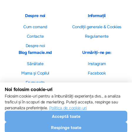
Despre noi
Informații
Cum comand
Сondiții generale & Cookies
Contacte
Regulamente
Despre noi
Blog farmacie.md
Urmăriți-ne pe:
Sănătate
Instagram
Mama și Copilul
Facebook
Frumusețe
Noi folosim cookie-uri
Folosim cookie-uri pentru a îmbunătăți experiența dvs., a analiza
traficul și în scopuri de marketing. Puteți accepta, respinge sau
personaliza preferințele.
Politica de cookie-uri
Setări cookie-uri
Acceptă toate
Politica de cookie-uri
Toate drepturile sunt rezervate © 2013 – 2026
Respinge toate
Farmacie.md