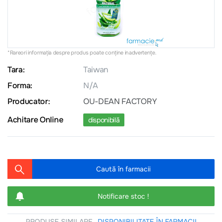
*Rareori informația despre produs poate conţine inadvertenţe.
Tara:
Taiwan
Forma:
N/A
Producator:
OU-DEAN FACTORY
Achitare Online
disponibilă
Caută în farmacii
Notificare stoc !
PRODUSE SIMILARE
DISPONIBILITATE ÎN FARMACII