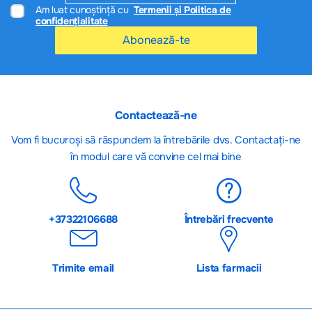
Am luat cunoștință cu
Termenii și Politica de
confidențialitate
Abonează-te
Contactează-ne
Vom fi bucuroși să răspundem la întrebările dvs. Contactați-ne
în modul care vă convine cel mai bine
+37322106688
Întrebări frecvente
Trimite email
Lista farmacii