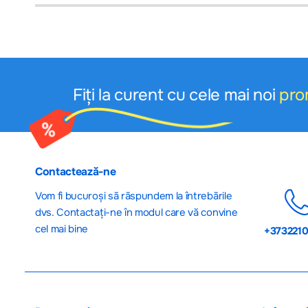
După procurare produsele nu pot fi returnate !
Fiți la curent cu cele mai noi
pro
Contactează-ne
Vom fi bucuroși să răspundem la întrebările
dvs. Contactați-ne în modul care vă convine
cel mai bine
+373221