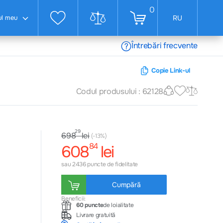
0
ul meu
RU
Întrebări frecvente
Copie Link-ul
Codul produsului : 62128
29
lei
698
(-13%)
84
608
lei
sau 2436 puncte de fidelitate
Cumpără
Beneficii:
60 puncte
de loialitate
Livrare gratuită