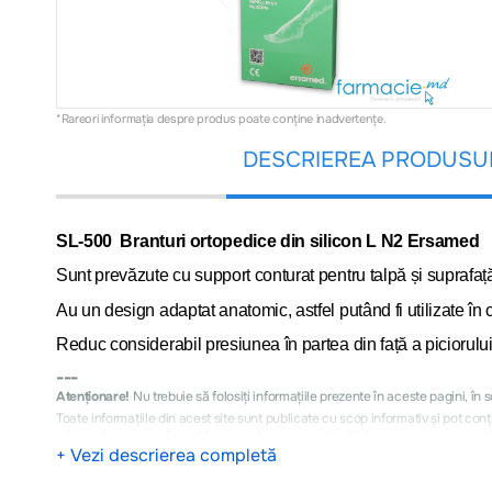
*Rareori informația despre produs poate conţine inadvertenţe.
DESCRIEREA PRODUSU
SL-500
Branturi ortopedice din silicon L N2 Ersamed
Sunt prevăzute cu support conturat pentru talpă și suprafaț
Au un design adaptat anatomic, astfel putând fi utilizate în 
Reduc considerabil presiunea în partea din față a piciorului 
---
Atenționare!
Nu trebuie să folosiți informațiile prezente în aceste pagini, în
Toate informațiile din acest site sunt publicate cu scop informativ și pot co
informativ şi poate fi modificat de către producător fără preaviz sau pot conţi
---
+ Vezi descrierea completă
Cumpărătorul este obligat să verifice produsele la momentul ridicării acestor
Conform LEGEI privind protecţia consumatorilor cu nr. 105-XV din 13.03.