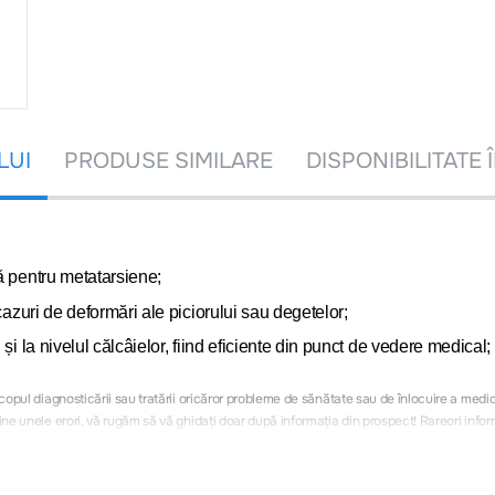
LUI
PRODUSE SIMILARE
DISPONIBILITATE 
ă pentru metatarsiene;
cazuri de deformări ale piciorului sau degetelor;
și la nivelul călcâielor, fiind eficiente din punct de vedere medical;
 scopul diagnosticării sau tratării oricăror probleme de sănătate sau de înlocuire a med
nține unele erori, vă rugăm să vă ghidați doar după informația din prospect! Rareori inf
ne erori.
a.
2003