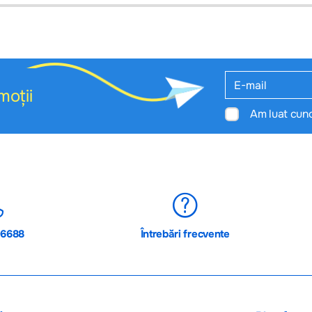
moții
Am luat cun
06688
Întrebări frecvente