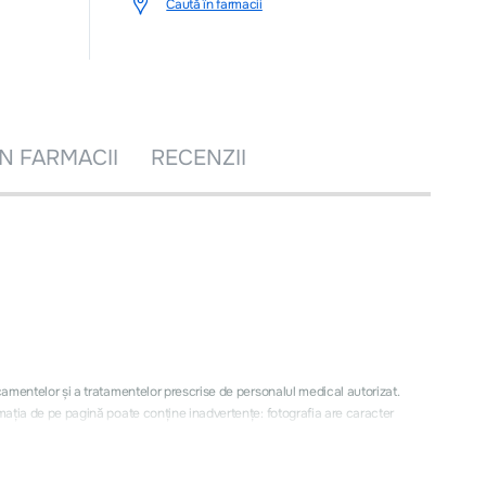
Caută în farmacii
ÎN FARMACII
RECENZII
icamentelor și a tratamentelor prescrise de personalul medical autorizat.
ormația de pe pagină poate conţine inadvertenţe: fotografia are caracter