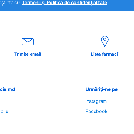
oștință cu
Termenii și Politica de confidențialitate
Trimite email
Lista farmacii
acie.md
Urmăriți-ne pe:
Instagram
pilul
Facebook