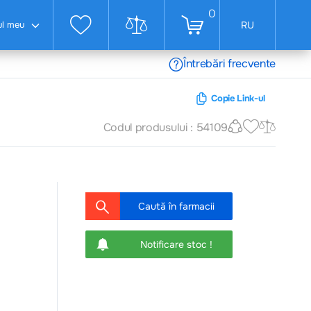
0
ul meu
RU
Întrebări frecvente
Copie Link-ul
Codul produsului : 54109
Caută în farmacii
Notificare stoc !