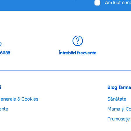
Am luat cun
06688
Întrebări frecvente
i
Blog farm
generale & Cookies
Sănătate
ente
Mama și Co
Frumusețe