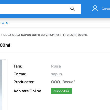
Cont
vrare
CREA CREA SAPUN COPII CU VITAMINA F ( +0 LUNI) 200ML
200ml
Tara:
Rusia
Forma:
sapun
Producator:
OOO,, Весна"
Achitare Online
disponibilă