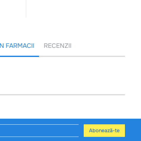
ÎN FARMACII
RECENZII
Abonează-te