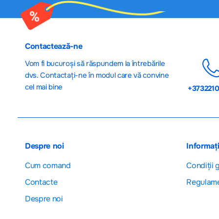
Contactează-ne
Vom fi bucuroși să răspundem la întrebările
dvs. Contactați-ne în modul care vă convine
cel mai bine
+373221
Despre noi
Informați
Cum comand
Сondiții 
Contacte
Regulam
Despre noi