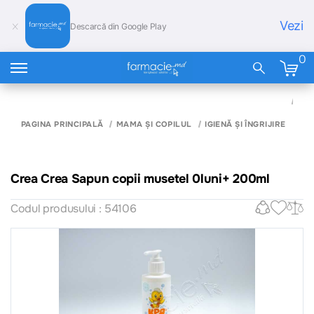
Vezi
Descarcă din Google Play
0
CR
CR
SA
PAGINA PRINCIPALĂ
MAMA ȘI COPILUL
IGIENĂ ȘI ÎNGRIJIRE
COP
MU
0LU
20
Crea Crea Sapun copii musetel 0luni+ 200ml
Codul produsului : 54106