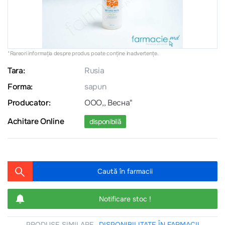
*Rareori informația despre produs poate conţine inadvertenţe.
Tara:
Rusia
Forma:
sapun
Producator:
OOO,, Весна"
Achitare Online
disponibilă
Caută în farmacii
Notificare stoc !
PRODUSE SIMILARE
DISPONIBILITATE ÎN FARMACII