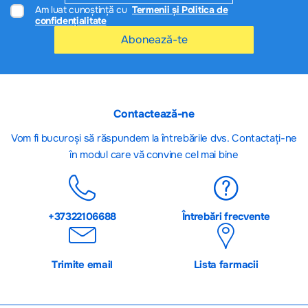
Am luat cunoștință cu
Termenii și Politica de
confidențialitate
Abonează-te
Contactează-ne
Vom fi bucuroși să răspundem la întrebările dvs. Contactați-ne
în modul care vă convine cel mai bine
+37322106688
Întrebări frecvente
Trimite email
Lista farmacii