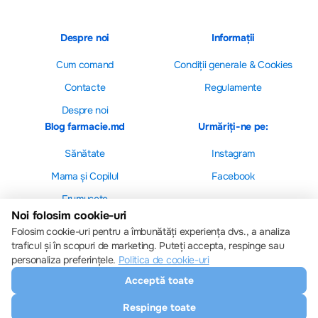
Despre noi
Informații
Cum comand
Сondiții generale & Cookies
Contacte
Regulamente
Despre noi
Blog farmacie.md
Urmăriți-ne pe:
Sănătate
Instagram
Mama și Copilul
Facebook
Frumusețe
Noi folosim cookie-uri
Folosim cookie-uri pentru a îmbunătăți experiența dvs., a analiza
traficul și în scopuri de marketing. Puteți accepta, respinge sau
personaliza preferințele.
Politica de cookie-uri
Setări cookie-uri
Acceptă toate
Politica de cookie-uri
Toate drepturile sunt rezervate © 2013 – 2026
Respinge toate
Farmacie.md