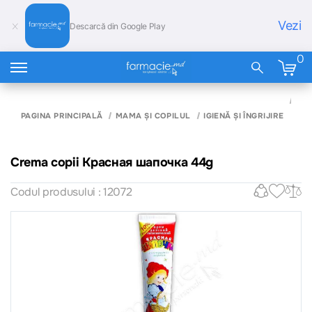
Vezi
Descarcă din Google Play
0
CR
COP
PAGINA PRINCIPALĂ
MAMA ȘI COPILUL
IGIENĂ ȘI ÎNGRIJIRE
КР
ША
44
Crema copii Красная шапочка 44g
Codul produsului : 12072