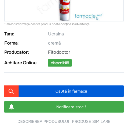
*Rareori informația despre produs poate conţine inadvertenţe.
Tara:
Ucraina
Forma:
cremă
Producator:
Fitodoctor
Achitare Online
disponibilă
Caută în farmacii
Notificare stoc !
DESCRIEREA PRODUSULUI
PRODUSE SIMILARE