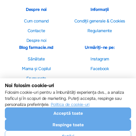
Despre noi
Informații
Cum comand
Сondiții generale & Cookies
Contacte
Regulamente
Despre noi
Blog farmacie.md
Urmăriți-ne pe:
Sănătate
Instagram
Mama și Copilul
Facebook
Frumusețe
Noi folosim cookie-uri
Folosim cookie-uri pentru a îmbunătăți experiența dvs., a analiza
traficul și în scopuri de marketing. Puteți accepta, respinge sau
personaliza preferințele.
Politica de cookie-uri
Setări cookie-uri
Acceptă toate
Politica de cookie-uri
Toate drepturile sunt rezervate © 2013 – 2026
Respinge toate
Farmacie.md
Descărcați aplicația noastră