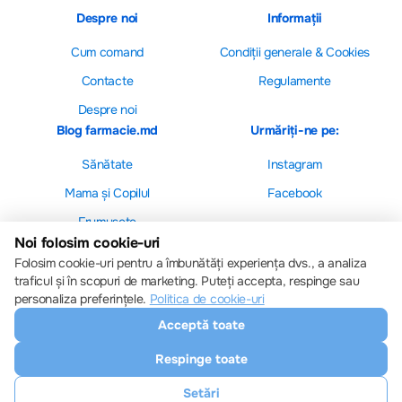
Despre noi
Informații
Cum comand
Сondiții generale & Cookies
Contacte
Regulamente
Despre noi
Blog farmacie.md
Urmăriți-ne pe:
Sănătate
Instagram
Mama și Copilul
Facebook
Frumusețe
Noi folosim cookie-uri
Folosim cookie-uri pentru a îmbunătăți experiența dvs., a analiza
traficul și în scopuri de marketing. Puteți accepta, respinge sau
personaliza preferințele.
Politica de cookie-uri
Setări cookie-uri
Acceptă toate
Politica de cookie-uri
Toate drepturile sunt rezervate © 2013 – 2026
Respinge toate
Farmacie.md
Descărcați aplicația noastră
Setări