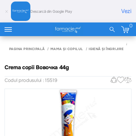
Vezi
Descarcă din Google Play
0
CR
COP
PAGINA PRINCIPALĂ
MAMA ȘI COPILUL
IGIENĂ ȘI ÎNGRIJIRE
ВО
44
Crema copii Вовочка 44g
Codul produsului : 15519