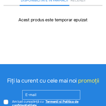
DISPONIBILITATE ÎN FARMACII
RECENZII
Acest produs este temporar epuizat
Fiți la curent cu cele mai noi
promoții
Am luat cunoștință cu
Termenii și Politica de
confidențialitate