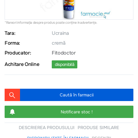
*Rareori informația despre produs poate conţine inadvertenţe.
Tara:
Ucraina
Forma:
cremă
Producator:
Fitodoctor
Achitare Online
disponibilă
Caută în farmacii
Notificare stoc !
DESCRIEREA PRODUSULUI
PRODUSE SIMILARE