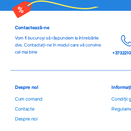
Contactează-ne
Vom fi bucuroși să răspundem la întrebările
dvs. Contactați-ne în modul care vă convine
cel mai bine
+373221
Despre noi
Informați
Cum comand
Сondiții 
Contacte
Regulam
Despre noi