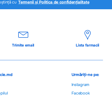
oștință cu
Termenii și Politica de confidențialitate
Trimite email
Lista farmacii
acie.md
Urmăriți-ne pe:
Instagram
pilul
Facebook