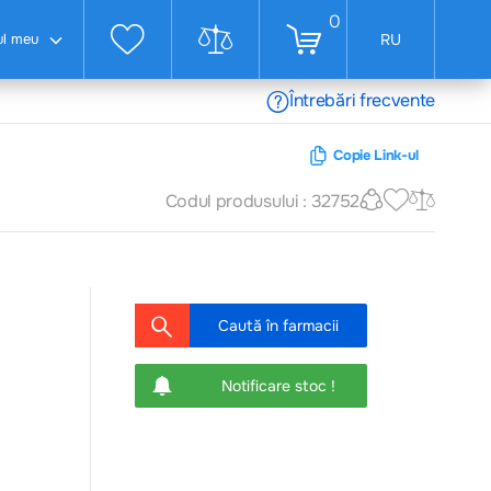
0
ul meu
RU
Întrebări frecvente
Copie Link-ul
Codul produsului : 32752
Caută în farmacii
Notificare stoc !