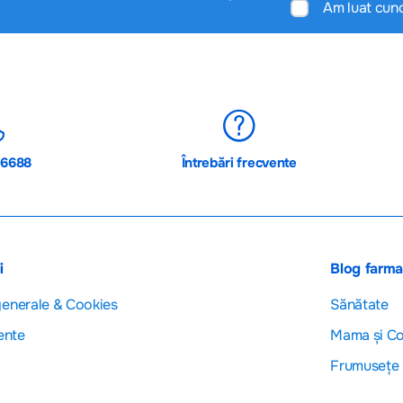
Am luat cun
06688
Întrebări frecvente
i
Blog farm
generale & Cookies
Sănătate
ente
Mama și Co
Frumusețe