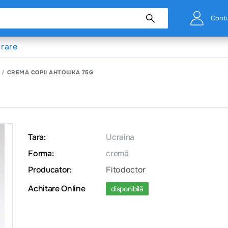
Cont
vrare
CREMA COPII АНТОШКА 75G
Tara:
Ucraina
Forma:
cremă
Producator:
Fitodoctor
Achitare Online
disponibilă