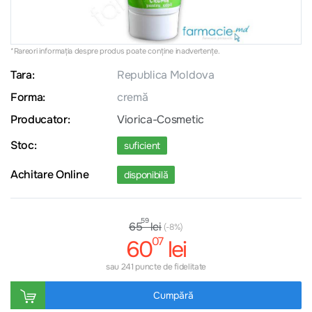
*Rareori informația despre produs poate conţine inadvertenţe.
Tara:
Republica Moldova
Forma:
cremă
Producator:
Viorica-Cosmetic
Stoc:
suficient
Achitare Online
disponibilă
59
lei
65
(-8%)
07
60
lei
sau 241 puncte de fidelitate
Cumpără