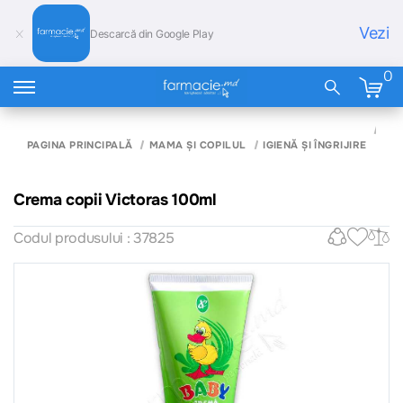
Vezi
Descarcă din Google Play
0
CR
COP
PAGINA PRINCIPALĂ
MAMA ȘI COPILUL
IGIENĂ ȘI ÎNGRIJIRE
VI
10
Crema copii Victoras 100ml
Codul produsului : 37825