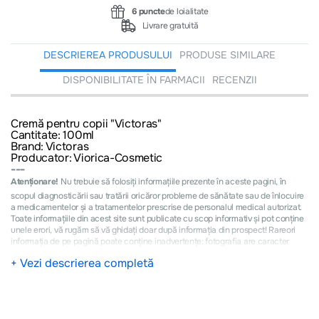
6 puncte
de loialitate
Livrare gratuită
DESCRIEREA PRODUSULUI
PRODUSE SIMILARE
DISPONIBILITATE ÎN FARMACII
RECENZII
Cremă pentru copii "Victoras"
Cantitate: 100ml
Brand: Victoras
Producator: Viorica-Cosmetic
---
Atenționare!
Nu trebuie să folosiți informațiile prezente în aceste pagini, în
scopul diagnosticării sau tratării oricăror probleme de sănătate sau de înlocuire
a medicamentelor și a tratamentelor prescrise de personalul medical autorizat.
Toate informațiile din acest site sunt publicate cu scop informativ și pot conține
unele erori, vă rugăm să vă ghidați doar după informația din prospect! Rareori
informația de pe pagină poate conţine inadvertenţe: fotografia are caracter
informativ şi poate fi modificat de către producător fără preaviz sau pot conţine
+ Vezi descrierea completă
erori.
---
Cumpărătorul este obligat să verifice produsele la momentul ridicării acestora.
Conform LEGEI privind protecţia consumatorilor cu nr. 105-XV din
13.03.2003