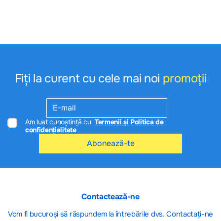
După procurare produsele nu pot fi returnate !
Fiți la curent cu cele mai noi
promoții
Am luat cunoștință cu
Termenii și Politica de
confidențialitate
Abonează-te
Contactează-ne
Vom fi bucuroși să răspundem la întrebările dvs. Contactați-ne