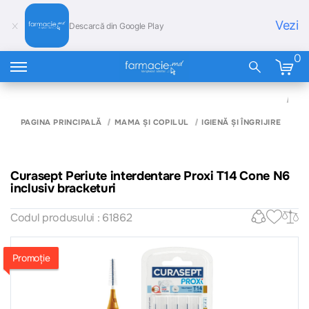
Vezi
Descarcă din Google Play
0
CU
PER
IN
PAGINA PRINCIPALĂ
MAMA ȘI COPILUL
IGIENĂ ȘI ÎNGRIJIRE
PRO
CO
INC
BR
Curasept Periute interdentare Proxi T14 Cone N6
inclusiv bracketuri
Codul produsului : 61862
Promoție