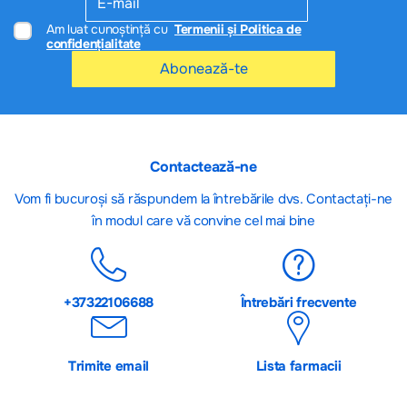
Am luat cunoștință cu
Termenii și Politica de
confidențialitate
Abonează-te
Contactează-ne
Vom fi bucuroși să răspundem la întrebările dvs. Contactați-ne
în modul care vă convine cel mai bine
+37322106688
Întrebări frecvente
Trimite email
Lista farmacii