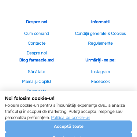
Despre noi
Informații
Cum comand
Сondiții generale & Cookies
Contacte
Regulamente
Despre noi
Blog farmacie.md
Urmăriți-ne pe:
Sănătate
Instagram
Mama și Copilul
Facebook
Frumusețe
Noi folosim cookie-uri
Folosim cookie-uri pentru a îmbunătăți experiența dvs., a analiza
traficul și în scopuri de marketing. Puteți accepta, respinge sau
personaliza preferințele.
Politica de cookie-uri
Setări cookie-uri
Acceptă toate
Politica de cookie-uri
Toate drepturile sunt rezervate © 2013 – 2026