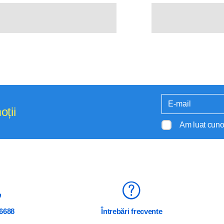
oții
Am luat cuno
6688
Întrebări frecvente