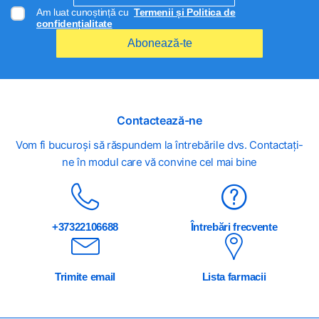
Am luat cunoștință cu
Termenii și Politica de
confidențialitate
Abonează-te
Contactează-ne
Vom fi bucuroși să răspundem la întrebările dvs. Contactați-
ne în modul care vă convine cel mai bine
+37322106688
Întrebări frecvente
Trimite email
Lista farmacii