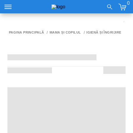
0
GE
SU
LO
SP
PAGINA PRINCIPALĂ
MAMA ȘI COPILUL
IGIENĂ ȘI ÎNGRIJIRE
PR
SO
COP
20