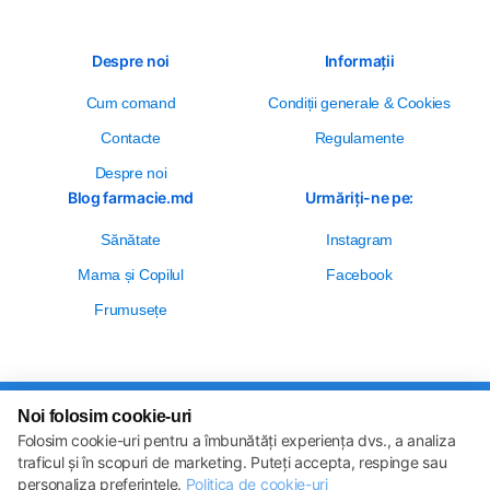
Despre noi
Informații
Cum comand
Сondiții generale & Cookies
Contacte
Regulamente
Despre noi
Blog farmacie.md
Urmăriți-ne pe:
Sănătate
Instagram
Mama și Copilul
Facebook
Frumusețe
Noi folosim cookie-uri
Setări cookie-uri
Folosim cookie-uri pentru a îmbunătăți experiența dvs., a analiza
Politica de cookie-uri
Toate drepturile sunt rezervate © 2013 – 2026
traficul și în scopuri de marketing. Puteți accepta, respinge sau
Farmacie.md
personaliza preferințele.
Politica de cookie-uri