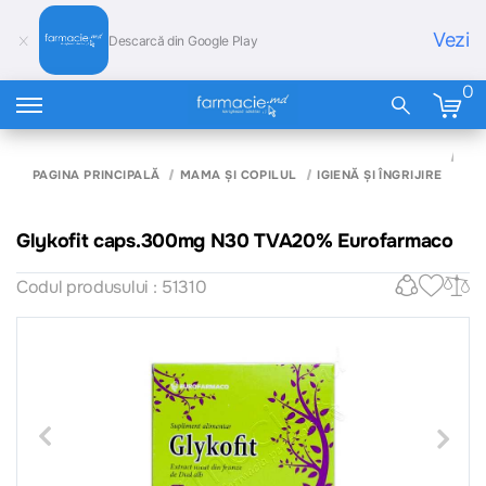
Vezi
Descarcă din Google Play
0
GLY
CA
PAGINA PRINCIPALĂ
MAMA ȘI COPILUL
IGIENĂ ȘI ÎNGRIJIRE
N3
EU
Glykofit caps.300mg N30 TVA20% Eurofarmaco
Codul produsului : 51310