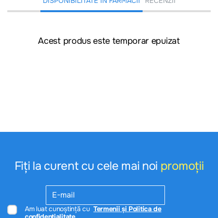
DISPONIBILITATE ÎN FARMACII
RECENZII
Acest produs este temporar epuizat
Fiți la curent cu cele mai noi
promoții
Am luat cunoștință cu
Termenii și Politica de
confidențialitate