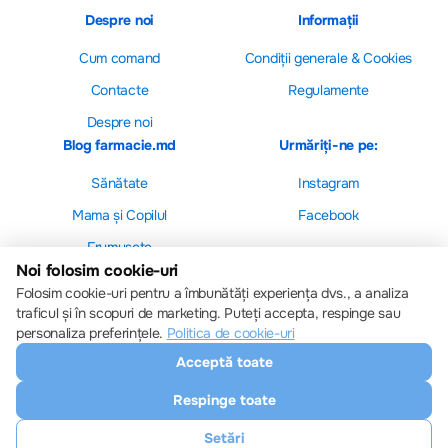
Despre noi
Informații
Cum comand
Сondiții generale & Cookies
Contacte
Regulamente
Despre noi
Blog farmacie.md
Urmăriți-ne pe:
Sănătate
Instagram
Mama și Copilul
Facebook
Frumusețe
Noi folosim cookie-uri
Folosim cookie-uri pentru a îmbunătăți experiența dvs., a analiza
traficul și în scopuri de marketing. Puteți accepta, respinge sau
personaliza preferințele.
Politica de cookie-uri
Setări cookie-uri
Acceptă toate
Politica de cookie-uri
Toate drepturile sunt rezervate © 2013 – 2026
Respinge toate
Farmacie.md
Descărcați aplicația noastră
Setări