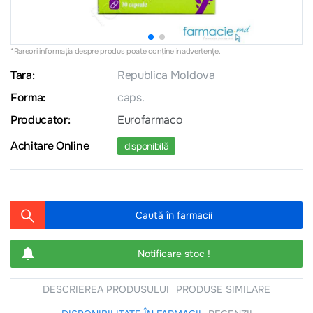
*Rareori informația despre produs poate conţine inadvertenţe.
Tara:
Republica Moldova
Forma:
caps.
Producator:
Eurofarmaco
Achitare Online
disponibilă
Caută în farmacii
Notificare stoc !
DESCRIEREA PRODUSULUI
PRODUSE SIMILARE