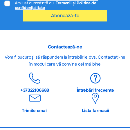
Am luat cunoștință cu
Termenii și Politica de
confidențialitate
Abonează-te
Contactează-ne
Vom fi bucuroși să răspundem la întrebările dvs. Contactați-ne
în modul care vă convine cel mai bine
+37322106688
Întrebări frecvente
Trimite email
Lista farmacii