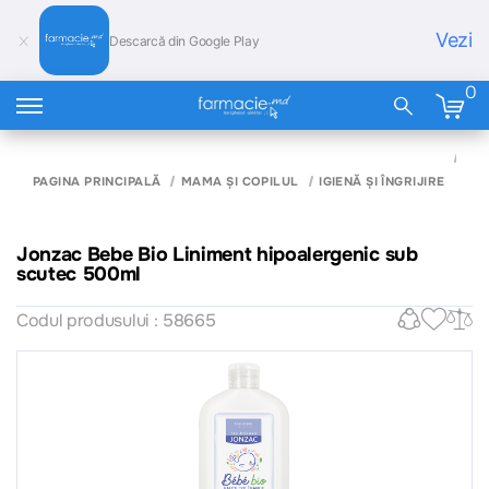
Vezi
Descarcă din Google Play
0
JO
BIO
PAGINA PRINCIPALĂ
MAMA ȘI COPILUL
IGIENĂ ȘI ÎNGRIJIRE
HI
SU
50
Jonzac Bebe Bio Liniment hipoalergenic sub
scutec 500ml
Codul produsului : 58665