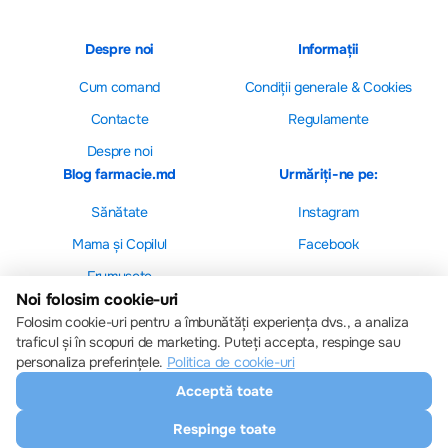
Despre noi
Informații
Cum comand
Сondiții generale & Cookies
Contacte
Regulamente
Despre noi
Blog farmacie.md
Urmăriți-ne pe:
Sănătate
Instagram
Mama și Copilul
Facebook
Frumusețe
Noi folosim cookie-uri
Folosim cookie-uri pentru a îmbunătăți experiența dvs., a analiza
traficul și în scopuri de marketing. Puteți accepta, respinge sau
personaliza preferințele.
Politica de cookie-uri
Setări cookie-uri
Acceptă toate
Politica de cookie-uri
Toate drepturile sunt rezervate © 2013 – 2026
Respinge toate
Farmacie.md