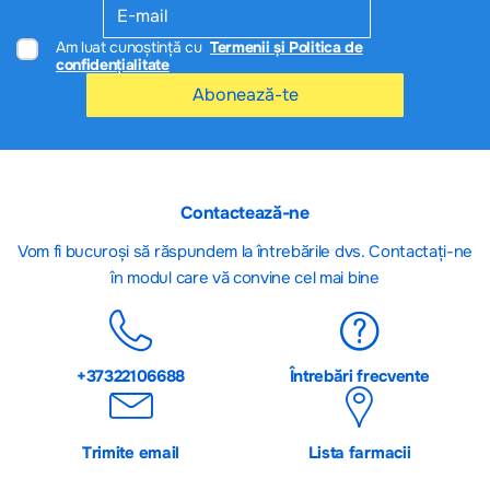
Am luat cunoștință cu
Termenii și Politica de
confidențialitate
Abonează-te
Contactează-ne
Vom fi bucuroși să răspundem la întrebările dvs. Contactați-ne
în modul care vă convine cel mai bine
+37322106688
Întrebări frecvente
Trimite email
Lista farmacii