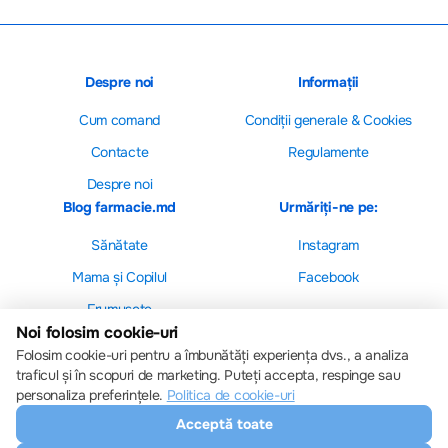
Despre noi
Informații
Cum comand
Сondiții generale & Cookies
Contacte
Regulamente
Despre noi
Blog farmacie.md
Urmăriți-ne pe:
Sănătate
Instagram
Mama și Copilul
Facebook
Frumusețe
Noi folosim cookie-uri
Folosim cookie-uri pentru a îmbunătăți experiența dvs., a analiza
traficul și în scopuri de marketing. Puteți accepta, respinge sau
personaliza preferințele.
Politica de cookie-uri
Setări cookie-uri
Acceptă toate
Politica de cookie-uri