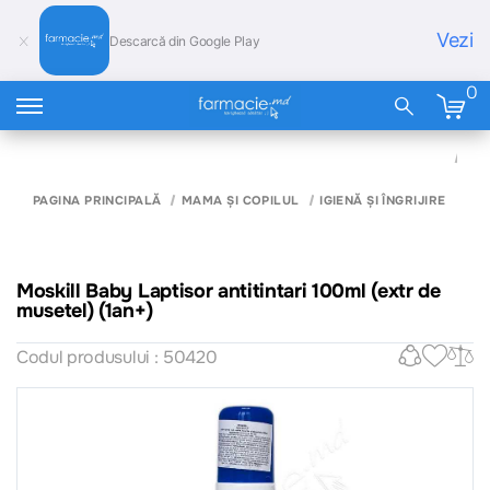
Vezi
Descarcă din Google Play
0
MO
BA
LA
ANT
PAGINA PRINCIPALĂ
MAMA ȘI COPILUL
IGIENĂ ȘI ÎNGRIJIRE
10
(EX
MU
(1A
Moskill Baby Laptisor antitintari 100ml (extr de
musetel) (1an+)
Codul produsului : 50420