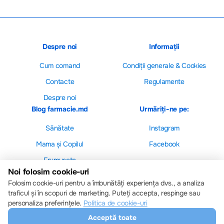
Despre noi
Informații
Cum comand
Сondiții generale & Cookies
Contacte
Regulamente
Despre noi
Blog farmacie.md
Urmăriți-ne pe:
Sănătate
Instagram
Mama și Copilul
Facebook
Frumusețe
Noi folosim cookie-uri
Folosim cookie-uri pentru a îmbunătăți experiența dvs., a analiza
traficul și în scopuri de marketing. Puteți accepta, respinge sau
personaliza preferințele.
Politica de cookie-uri
Setări cookie-uri
Acceptă toate
Politica de cookie-uri