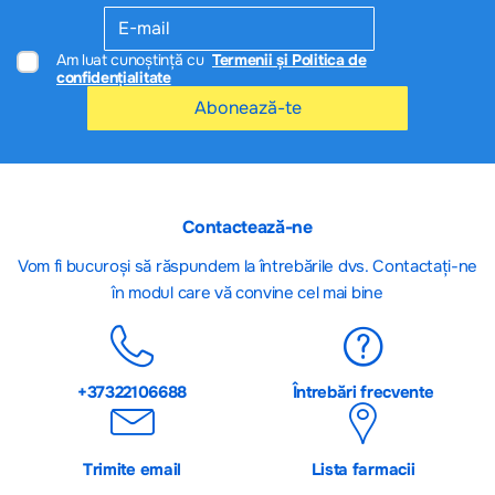
Am luat cunoștință cu
Termenii și Politica de
confidențialitate
Abonează-te
Contactează-ne
Vom fi bucuroși să răspundem la întrebările dvs. Contactați-ne
în modul care vă convine cel mai bine
+37322106688
Întrebări frecvente
Trimite email
Lista farmacii