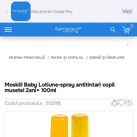
Vezi
Descarcă din Google Play
0
MO
BA
LOT
SP
PAGINA PRINCIPALĂ
MAMA ȘI COPILUL
IGIENĂ ȘI ÎNGRIJIRE
ANT
COP
MU
2AN
10
Moskill Baby Lotiune-spray antitintari copii
musetel 2ani+ 100ml
Codul produsului : 50298