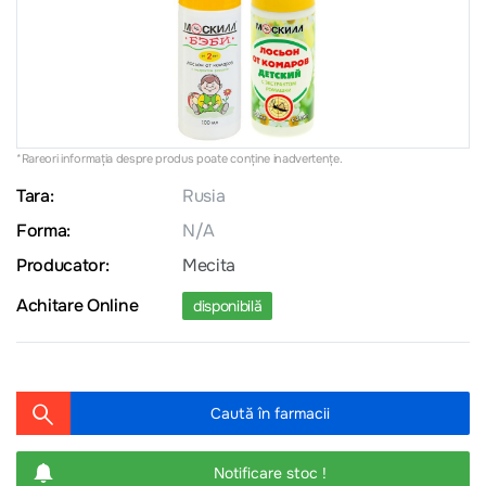
*Rareori informația despre produs poate conţine inadvertenţe.
Tara:
Rusia
Forma:
N/A
Producator:
Mecita
Achitare Online
disponibilă
Caută în farmacii
Notificare stoc !