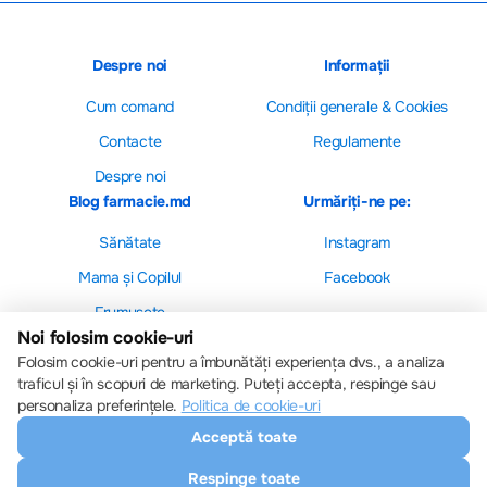
Despre noi
Informații
Cum comand
Сondiții generale & Cookies
Contacte
Regulamente
Despre noi
Blog farmacie.md
Urmăriți-ne pe:
Sănătate
Instagram
Mama și Copilul
Facebook
Frumusețe
Noi folosim cookie-uri
Folosim cookie-uri pentru a îmbunătăți experiența dvs., a analiza
traficul și în scopuri de marketing. Puteți accepta, respinge sau
personaliza preferințele.
Politica de cookie-uri
Setări cookie-uri
Acceptă toate
Politica de cookie-uri
Toate drepturile sunt rezervate © 2013 – 2026
Respinge toate
Farmacie.md