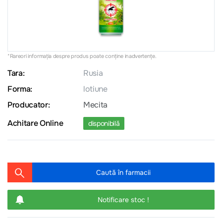
*Rareori informația despre produs poate conţine inadvertenţe.
Tara:
Rusia
Forma:
lotiune
Producator:
Mecita
Achitare Online
disponibilă
Caută în farmacii
Notificare stoc !