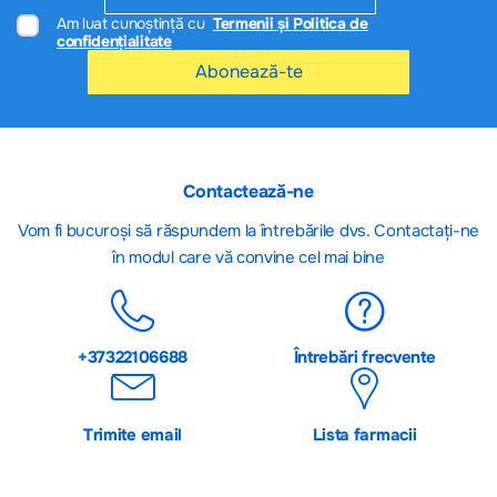
Am luat cunoștință cu
Termenii și Politica de
confidențialitate
Abonează-te
Contactează-ne
Vom fi bucuroși să răspundem la întrebările dvs. Contactați-ne
în modul care vă convine cel mai bine
+37322106688
Întrebări frecvente
Trimite email
Lista farmacii