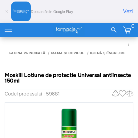
Vezi
Descarcă din Google Play
0
MO
LOT
PR
PAGINA PRINCIPALĂ
MAMA ȘI COPILUL
IGIENĂ ȘI ÎNGRIJIRE
UN
ANT
15
Moskill Lotiune de protectie Universal antiinsecte
150ml
Codul produsului : 59681