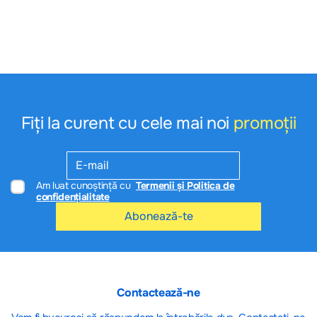
la nivelul muşchilor, într-un mod ordonat, comandat. în
epilepsie, celulele creierului trimit în afară prea multe semnale
într-un mod dezordonat. Rezultatul poate fi necoordonarea
activităţii musculare pe care o numim criză epileptică.
Oxapin® acţionează prin păstrarea celulelor nervoase
„supraexcitabile” sub control, reducând astfel frecvenţa
acestui tip de crize.
Oxapin® este utilizat pentru tratarea crizelor epileptice
Fiți la curent cu cele mai noi
promoții
parţiale (simple, complexe şi generalizate secundar) însoţite
sau nu de convulsii tonico-clonice generalizate secundar.
Crizele parţiale implică o arie limitată din creier, dar se pot
întinde în întreg creierul şi pot determina crize tonico-clonice
generalizate secundar. Există două tipuri de crize parţiale:
Am luat cunoștință cu
Termenii și Politica de
simple şi complexe. în crizele parţiale simple, pacientul
confidențialitate
rămâne conştient, în timp ce în crizele parţiale complexe,
pacientul îşi pierde cunoştinţa.
Abonează-te
Î
n mod normal, medicul va încerca să găsească acel
medicament care acţionează cel mai bine, dar, cu cât
epilepsia este mai severă, cu atât o combinaţie de două sau
mai multe medicamente poate fi necesară pentru controlul
crizelor. Oxapin® poate fi utilizat singur sau în asociere cu alte
Contactează-ne
medicamente antiepileptice. Oxapin® esţe destinat utilizării
de către adulţi şi copii cu vârsta de 6 ani sau peste această