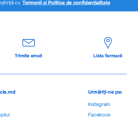
oștință cu
Termenii și Politica de confidențialitate
Trimite email
Lista farmacii
acie.md
Urmăriți-ne pe:
Instagram
pilul
Facebook