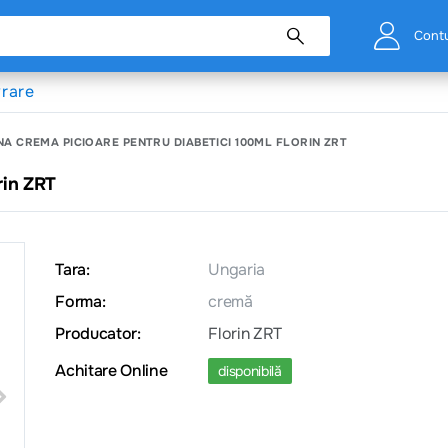
Cont
vrare
NA CREMA PICIOARE PENTRU DIABETICI 100ML FLORIN ZRT
rin ZRT
Tara:
Ungaria
Forma:
cremă
Producator:
Florin ZRT
Achitare Online
disponibilă