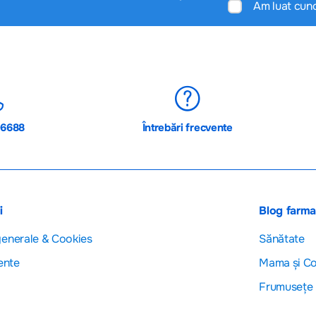
Am luat cun
06688
Întrebări frecvente
i
Blog farm
generale & Cookies
Sănătate
ente
Mama și Co
Frumusețe