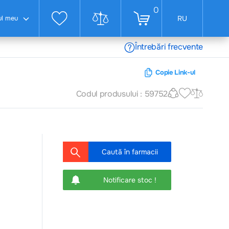
0
ul meu
RU
Întrebări frecvente
Copie Link-ul
Codul produsului : 59752
Caută în farmacii
Notificare stoc !