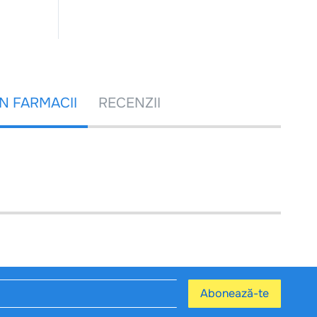
ÎN FARMACII
RECENZII
Abonează-te