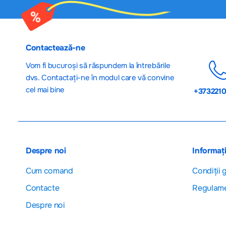
Contactează-ne
Vom fi bucuroși să răspundem la întrebările
dvs. Contactați-ne în modul care vă convine
cel mai bine
+373221
Despre noi
Informați
Cum comand
Сondiții 
Contacte
Regulam
Despre noi