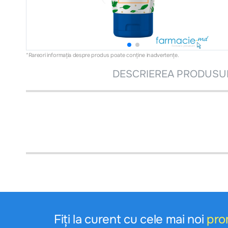
*Rareori informația despre produs poate conţine inadvertenţe.
DESCRIEREA PRODUSU
Fiți la curent cu cele mai noi
pro