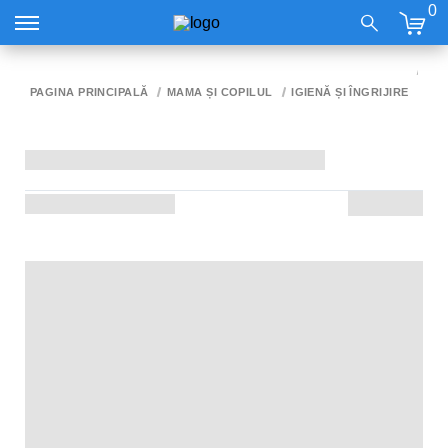
0
SAP
ДЕ
PAGINA PRINCIPALĂ
MAMA ȘI COPILUL
IGIENĂ ȘI ÎNGRIJIRE
RO
SO
4X