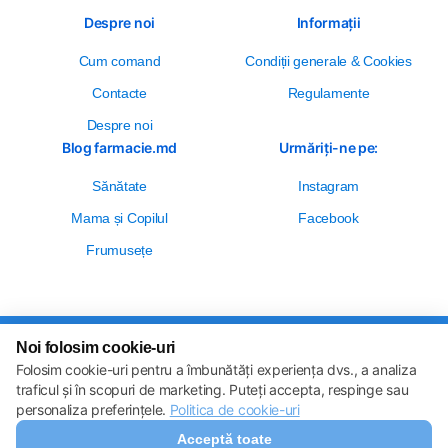
Despre noi
Informații
Cum comand
Сondiții generale & Cookies
Contacte
Regulamente
Despre noi
Blog farmacie.md
Urmăriți-ne pe:
Sănătate
Instagram
Mama și Copilul
Facebook
Frumusețe
Noi folosim cookie-uri
Setări cookie-uri
Folosim cookie-uri pentru a îmbunătăți experiența dvs., a analiza
Politica de cookie-uri
Toate drepturile sunt rezervate © 2013 – 2026
traficul și în scopuri de marketing. Puteți accepta, respinge sau
Farmacie.md
personaliza preferințele.
Politica de cookie-uri
Descărcați aplicația noastră
Acceptă toate