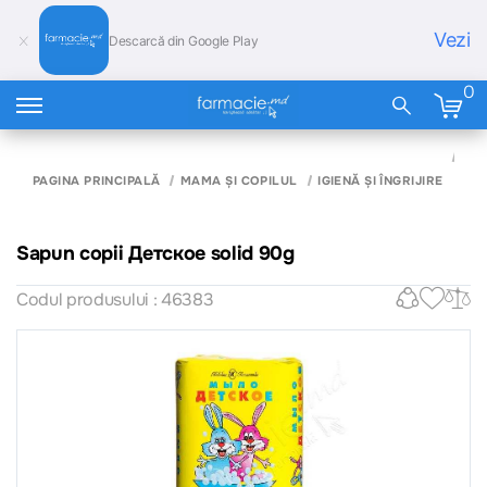
Vezi
Descarcă din Google Play
0
SA
COP
PAGINA PRINCIPALĂ
MAMA ȘI COPILUL
IGIENĂ ȘI ÎNGRIJIRE
ДЕ
SOL
90
Sapun copii Детское solid 90g
Codul produsului : 46383