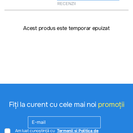
RECENZII
Acest produs este temporar epuizat
Fiți la curent cu cele mai noi
promoții
Am luat cunoștință cu
Termenii și Politica de