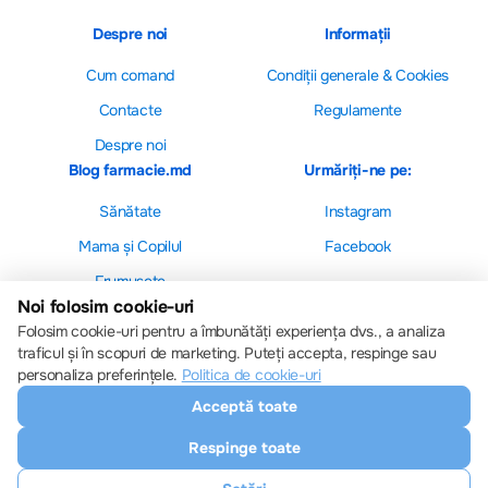
Despre noi
Informații
Cum comand
Сondiții generale & Cookies
Contacte
Regulamente
Despre noi
Blog farmacie.md
Urmăriți-ne pe:
Sănătate
Instagram
Mama și Copilul
Facebook
Frumusețe
Noi folosim cookie-uri
Folosim cookie-uri pentru a îmbunătăți experiența dvs., a analiza
traficul și în scopuri de marketing. Puteți accepta, respinge sau
personaliza preferințele.
Politica de cookie-uri
Setări cookie-uri
Acceptă toate
Politica de cookie-uri
Toate drepturile sunt rezervate © 2013 – 2026
Respinge toate
Farmacie.md
Descărcați aplicația noastră