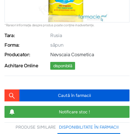
*Rareori informația despre produs poate conţine inadvertenţe.
Tara:
Rusia
Forma:
săpun
Producator:
Nevscaia Cosmetica
Achitare Online
disponibilă
Caută în farmacii
Notificare stoc !
PRODUSE SIMILARE
DISPONIBILITATE ÎN FARMACII