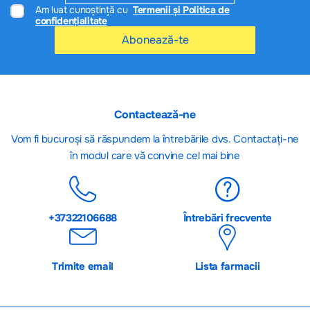
Am luat cunoștință cu
Termenii și Politica de
confidențialitate
Abonează-te
Contactează-ne
Vom fi bucuroși să răspundem la întrebările dvs. Contactați-ne
în modul care vă convine cel mai bine
+37322106688
Întrebări frecvente
Trimite email
Lista farmacii