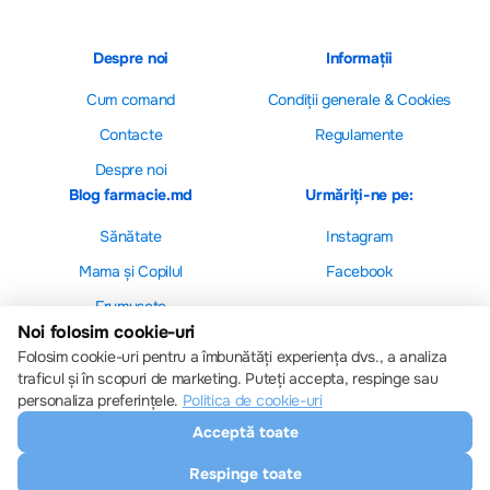
Despre noi
Informații
Cum comand
Сondiții generale & Cookies
Contacte
Regulamente
Despre noi
Blog farmacie.md
Urmăriți-ne pe:
Sănătate
Instagram
Mama și Copilul
Facebook
Frumusețe
Noi folosim cookie-uri
Folosim cookie-uri pentru a îmbunătăți experiența dvs., a analiza
traficul și în scopuri de marketing. Puteți accepta, respinge sau
personaliza preferințele.
Politica de cookie-uri
Setări cookie-uri
Acceptă toate
Politica de cookie-uri
Toate drepturile sunt rezervate © 2013 – 2026
Respinge toate
Farmacie.md