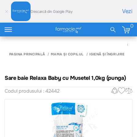
Vezi
Descarcă din Google Play
0
SA
BAI
RE
PAGINA PRINCIPALĂ
MAMA ȘI COPILUL
IGIENĂ ȘI ÎNGRIJIRE
BA
MU
1,0
(PU
Sare baie Relaxa Baby cu Musetel 1,0kg (punga)
Codul produsului : 42442