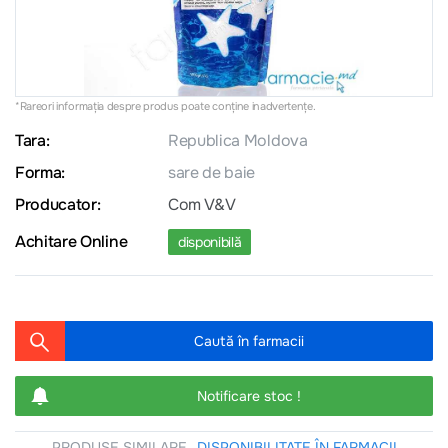
*Rareori informația despre produs poate conţine inadvertenţe.
Tara:
Republica Moldova
Forma:
sare de baie
Producator:
Com V&V
Achitare Online
disponibilă
Caută în farmacii
Notificare stoc !
PRODUSE SIMILARE
DISPONIBILITATE ÎN FARMACII