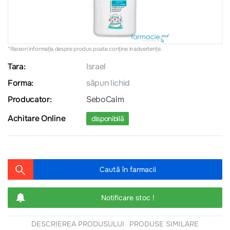
*Rareori informația despre produs poate conţine inadvertenţe.
Tara:
Israel
Forma:
săpun lichid
Producator:
SeboCalm
Achitare Online
disponibilă
Caută în farmacii
Notificare stoc !
DESCRIEREA PRODUSULUI
PRODUSE SIMILARE