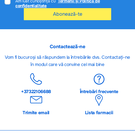
Am luat cunoștință cu
Termenii și Politica de
confidențialitate
Abonează-te
Contactează-ne
Vom fi bucuroși să răspundem la întrebările dvs. Contactați-ne
în modul care vă convine cel mai bine
+37322106688
Întrebări frecvente
Trimite email
Lista farmacii