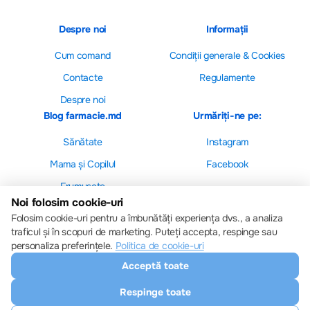
Despre noi
Informații
Cum comand
Сondiții generale & Cookies
Contacte
Regulamente
Despre noi
Blog farmacie.md
Urmăriți-ne pe:
Sănătate
Instagram
Mama și Copilul
Facebook
Frumusețe
Noi folosim cookie-uri
Folosim cookie-uri pentru a îmbunătăți experiența dvs., a analiza
traficul și în scopuri de marketing. Puteți accepta, respinge sau
personaliza preferințele.
Politica de cookie-uri
Setări cookie-uri
Acceptă toate
Politica de cookie-uri
Toate drepturile sunt rezervate © 2013 – 2026
Respinge toate
Farmacie.md
Descărcați aplicația noastră