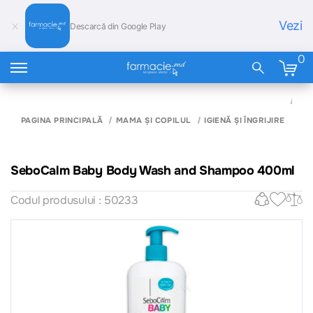
Vezi
Descarcă din Google Play
0
SE
BA
BO
PAGINA PRINCIPALĂ
MAMA ȘI COPILUL
IGIENĂ ȘI ÎNGRIJIRE
WA
SH
40
SeboCalm Baby Body Wash and Shampoo 400ml
Codul produsului : 50233