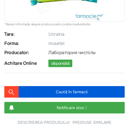
*Rareori informația despre produs poate conţine inadvertenţe.
Tara:
Ucraina
Forma:
musetel
Producator:
Лаборатория чистоты
Achitare Online
disponibilă
Caută în farmacii
Notificare stoc !
DESCRIEREA PRODUSULUI
PRODUSE SIMILARE