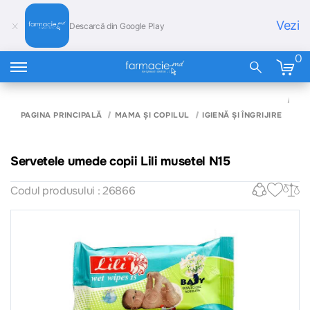
Vezi
Descarcă din Google Play
0
SE
UM
PAGINA PRINCIPALĂ
MAMA ȘI COPILUL
IGIENĂ ȘI ÎNGRIJIRE
COP
MU
N15
Servetele umede copii Lili musetel N15
Codul produsului : 26866