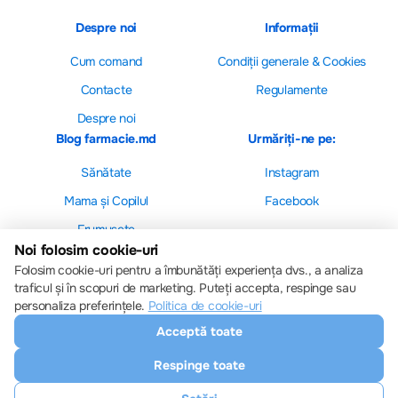
Despre noi
Informații
Cum comand
Сondiții generale & Cookies
Contacte
Regulamente
Despre noi
Blog farmacie.md
Urmăriți-ne pe:
Sănătate
Instagram
Mama și Copilul
Facebook
Frumusețe
Noi folosim cookie-uri
Folosim cookie-uri pentru a îmbunătăți experiența dvs., a analiza
traficul și în scopuri de marketing. Puteți accepta, respinge sau
personaliza preferințele.
Politica de cookie-uri
Setări cookie-uri
Acceptă toate
Politica de cookie-uri
Toate drepturile sunt rezervate © 2013 – 2026
Respinge toate
Farmacie.md
Descărcați aplicația noastră