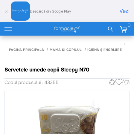
Vezi
Descarcă din Google Play
0
SE
UM
PAGINA PRINCIPALĂ
MAMA ȘI COPILUL
IGIENĂ ȘI ÎNGRIJIRE
COP
SL
N7
Servetele umede copii Sleepy N70
Codul produsului : 43255