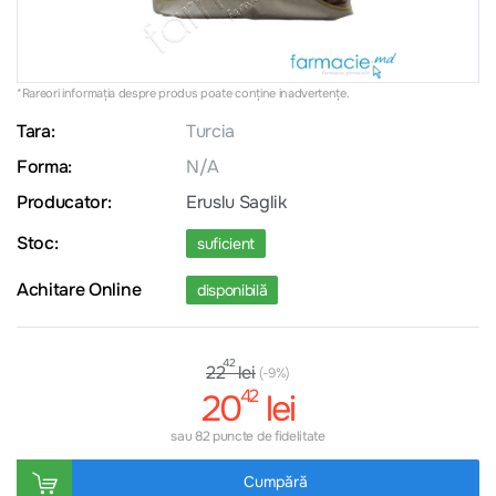
*Rareori informația despre produs poate conţine inadvertenţe.
Tara:
Turcia
Forma:
N/A
Producator:
Eruslu Saglik
Stoc:
suficient
Achitare Online
disponibilă
42
lei
22
(-9%)
42
20
lei
sau 82 puncte de fidelitate
Cumpără