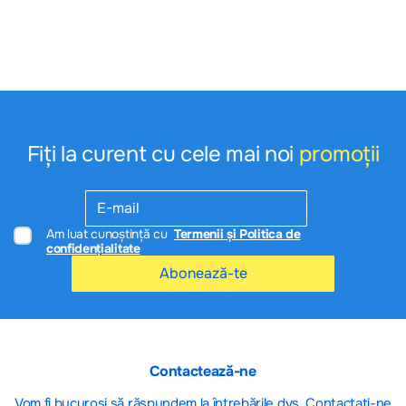
informativ şi poate fi modificat de către producător fără preaviz sau pot conţine
erori.
---
Cumpărătorul este obligat să verifice produsele la momentul ridicării acestora.
Conform LEGEI privind protecţia consumatorilor cu nr. 105-XV din
13.03.2003
După procurare produsele nu pot fi returnate !
Fiți la curent cu cele mai noi
promoții
Am luat cunoștință cu
Termenii și Politica de
confidențialitate
Abonează-te
Contactează-ne
Vom fi bucuroși să răspundem la întrebările dvs. Contactați-ne