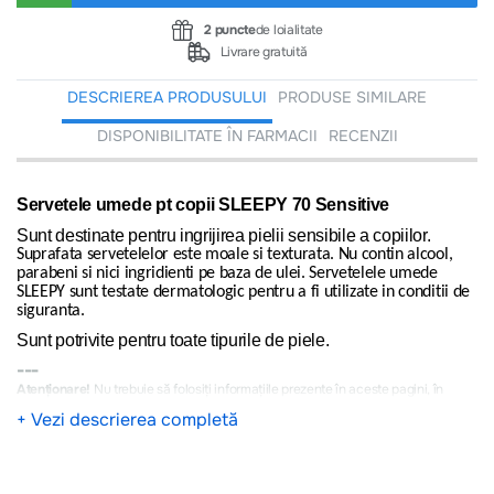
2 puncte
de loialitate
Livrare gratuită
DESCRIEREA PRODUSULUI
PRODUSE SIMILARE
DISPONIBILITATE ÎN FARMACII
RECENZII
Servetele umede pt copii SLEEPY 70 Sensitive
Sunt destinate pentru ingrijirea pielii sensibile a copiilor.
Suprafata servetelelor este moale si texturata. Nu contin alcool,
parabeni si nici ingridienti pe baza de ulei. Servetelele umede
SLEEPY sunt testate dermatologic pentru a fi utilizate in conditii de
siguranta.
Sunt potrivite pentru toate tipurile de piele.
---
Atenționare!
Nu trebuie să folosiți informațiile prezente în aceste pagini, în
scopul diagnosticării sau tratării oricăror probleme de sănătate sau de înlocuire
+ Vezi descrierea completă
a medicamentelor și a tratamentelor prescrise de personalul medical autorizat.
Toate informațiile din acest site sunt publicate cu scop informativ și pot conține
unele erori, vă rugăm să vă ghidați doar după informația din prospect! Rareori
informația de pe pagină poate conţine inadvertenţe: fotografia are caracter