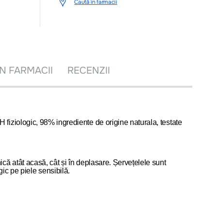
Caută în farmacii
ÎN FARMACII
RECENZII
 pH fiziologic, 98% ingrediente de origine naturala, testate
lnică atât acasă, cât și în deplasare. Șervețelele sunt
ic pe piele sensibilă.
icamentelor și a tratamentelor prescrise de personalul medical autorizat.