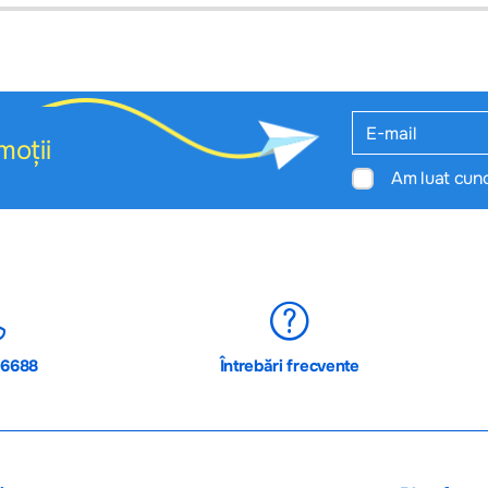
nține unele erori, vă rugăm să vă ghidați doar după informația din prospect! Rareori inf
ne erori.
a.
2003
moții
Am luat cun
06688
Întrebări frecvente