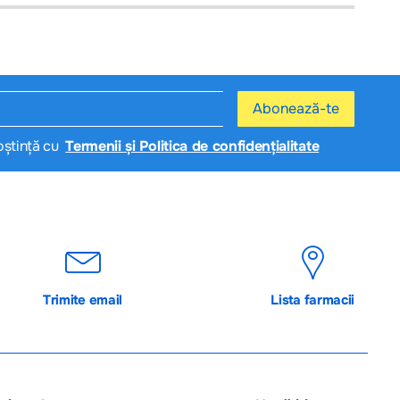
ormația de pe pagină poate conţine inadvertenţe: fotografia are caracter
Abonează-te
oștință cu
Termenii și Politica de confidențialitate
Trimite email
Lista farmacii