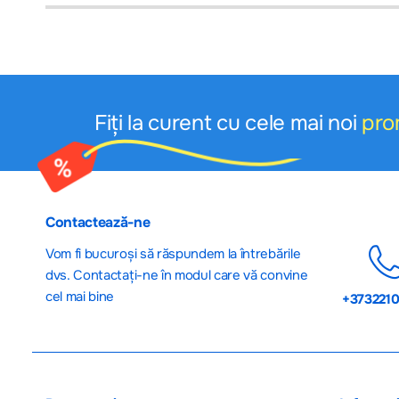
Toate informațiile din acest site sunt publicate cu scop informativ și pot co
informativ şi poate fi modificat de către producător fără preaviz sau pot conţi
---
Cumpărătorul este obligat să verifice produsele la momentul ridicării acestor
Conform LEGEI privind protecţia consumatorilor cu nr. 105-XV din 13.03.
După procurare produsele nu pot fi returnate !
Fiți la curent cu cele mai noi
pro
Contactează-ne
Vom fi bucuroși să răspundem la întrebările
dvs. Contactați-ne în modul care vă convine
cel mai bine
+373221