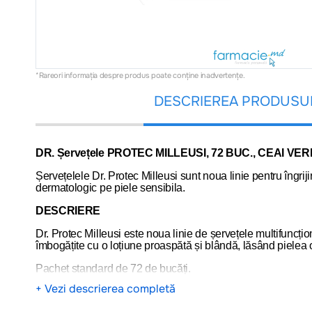
*Rareori informația despre produs poate conţine inadvertenţe.
DESCRIEREA PRODUSU
DR. Șervețele PROTEC MILLEUSI, 72 BUC., CEAI VE
Șervețelele Dr. Protec Milleusi sunt noua linie pentru îngriji
dermatologic pe piele sensibila.
DESCRIERE
Dr. Protec Milleusi este noua linie de șervețele multifuncționa
îmbogățite cu o loțiune proaspătă și blândă, lăsând pielea o
Pachet standard de 72 de bucăți.
+ Vezi descrierea completă
---
Atenționare!
Nu trebuie să folosiți informațiile prezente în aceste pagini, în