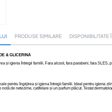
LUI
PRODUSE SIMILARE
DISPONIBILITATE 
RDE & GLICERINĂ
rea și igiena întregii familii. Fara alcool, fara parabeni, fara SLES,
le pentru îngrijirea și igiena întregii familii. Ideal pentru igiena zi
 notă de netezime, catifelare și un parfum plăcut. Testat dermatolog
 scopul diagnosticării sau tratării oricăror probleme de sănătate sau de înlocuire a med