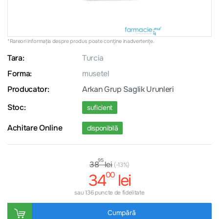
*Rareori informația despre produs poate conţine inadvertenţe.
Tara:
Turcia
Forma:
musetel
Producator:
Arkan Grup Saglik Urunleri
Stoc:
suficient
Achitare Online
disponibilă
95
lei
38
(-13%)
00
34
lei
sau 136 puncte de fidelitate
Cumpără