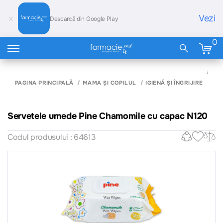
Vezi
Descarcă din Google Play
0
SE
UME
PAGINA PRINCIPALĂ
MAMA ȘI COPILUL
IGIENĂ ȘI ÎNGRIJIRE
CH
CU
N12
Servetele umede Pine Chamomile cu capac N120
Codul produsului : 64613