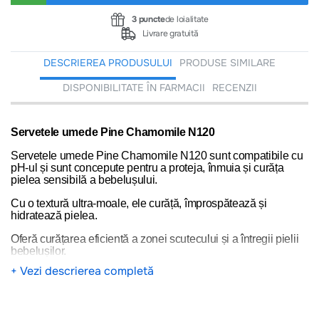
3 puncte
de loialitate
Livrare gratuită
DESCRIEREA PRODUSULUI
PRODUSE SIMILARE
DISPONIBILITATE ÎN FARMACII
RECENZII
Servetele umede Pine Chamomile N120
Servetele umede Pine Chamomile N120 sunt compatibile cu
pH-ul și sunt concepute pentru a proteja, înmuia și curăța
pielea sensibilă a bebelușului.
Cu o textură ultra-moale, ele curăță, împrospătează și
hidratează pielea.
Oferă curățarea eficientă a zonei scutecului și a întregii pielii
bebelușilor.
+ Vezi descrierea completă
Șervețelele umede, care au devenit un produs indispensabil
de igienă personală, vor deveni cel mai bun asistent în
îngrijirea zilnică a mâinilor și feței.