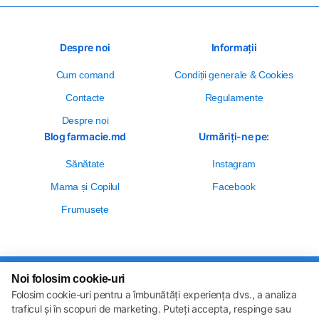
Despre noi
Informații
Cum comand
Сondiții generale & Cookies
Contacte
Regulamente
Despre noi
Blog farmacie.md
Urmăriți-ne pe:
Sănătate
Instagram
Mama și Copilul
Facebook
Frumusețe
Noi folosim cookie-uri
Setări cookie-uri
Folosim cookie-uri pentru a îmbunătăți experiența dvs., a analiza
Politica de cookie-uri
Toate drepturile sunt rezervate © 2013 – 2026
traficul și în scopuri de marketing. Puteți accepta, respinge sau