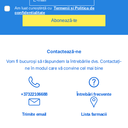
Am luat cunoștință cu
Termenii și Politica de
confidențialitate
Abonează-te
Contactează-ne
Vom fi bucuroși să răspundem la întrebările dvs. Contactați-
ne în modul care vă convine cel mai bine
+37322106688
Întrebări frecvente
Trimite email
Lista farmacii