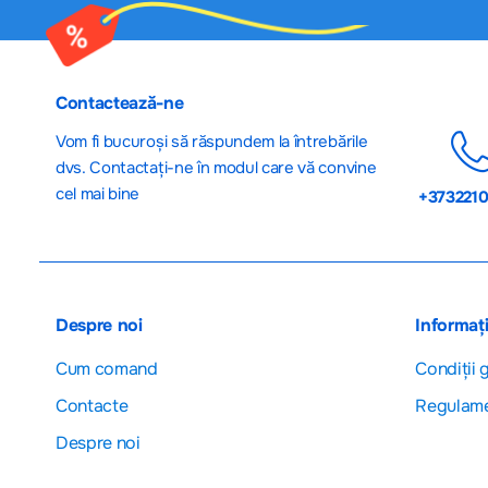
Contactează-ne
Vom fi bucuroși să răspundem la întrebările
dvs. Contactați-ne în modul care vă convine
cel mai bine
+373221
Despre noi
Informați
Cum comand
Сondiții 
Contacte
Regulam
Despre noi