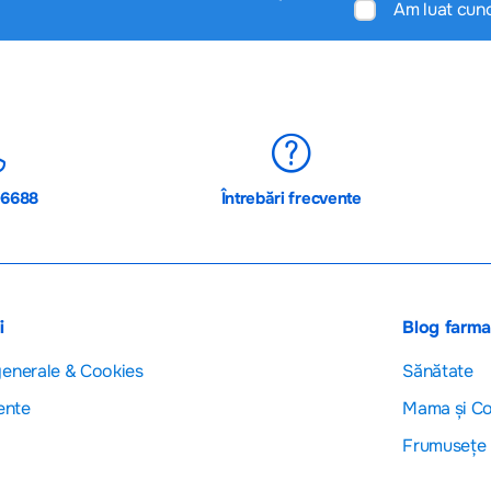
Am luat cun
06688
Întrebări frecvente
i
Blog farm
generale & Cookies
Sănătate
ente
Mama și Co
Frumusețe