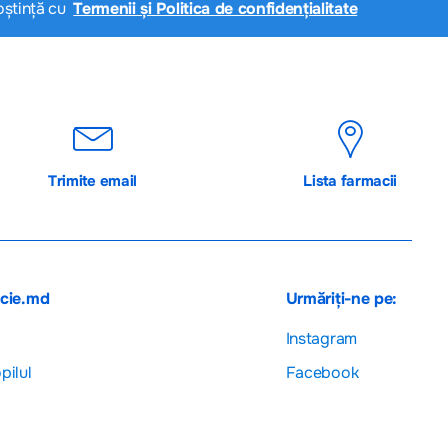
oștință cu
Termenii și Politica de confidențialitate
Trimite email
Lista farmacii
acie.md
Urmăriți-ne pe:
Instagram
pilul
Facebook