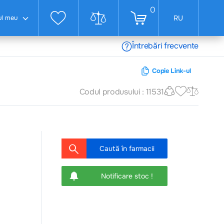
0
ul meu
RU
Întrebări frecvente
Copie Link-ul
Codul produsului : 11531
Caută în farmacii
Notificare stoc !