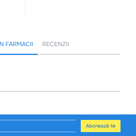
ÎN FARMACII
RECENZII
Abonează-te